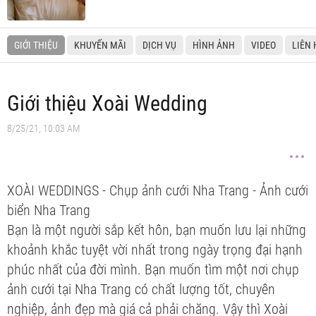
GIỚI THIỆU
KHUYẾN MÃI
DỊCH VỤ
HÌNH ẢNH
VIDEO
LIÊN 
Giới thiệu Xoài Wedding
8/25/21, 10:03 AM
XOÀI WEDDINGS - Chụp ảnh cưới Nha Trang - Ảnh cưới
biển Nha Trang
Bạn là một người sắp kết hôn, bạn muốn lưu lại những
khoảnh khắc tuyệt vời nhất trong ngày trọng đại hạnh
phúc nhất của đời mình. Bạn muốn tìm một nơi chụp
ảnh cưới tại Nha Trang có chất lượng tốt, chuyên
nghiệp, ảnh đẹp mà giá cả phải chăng. Vậy thì Xoài