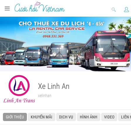
Xe Linh An
xelinhan
GIỚI THIỆU
KHUYẾN MÃI
DỊCH VỤ
HÌNH ẢNH
VIDEO
LIÊN 