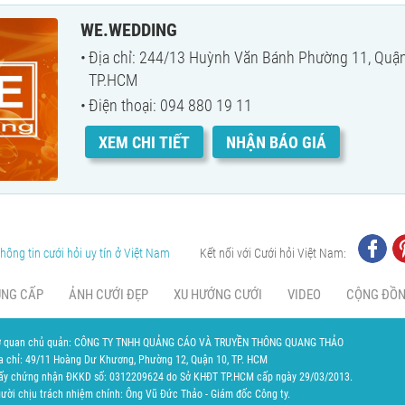
WE.WEDDING
Địa chỉ: 244/13 Huỳnh Văn Bánh Phường 11, Quậ
TP.HCM
Điện thoại: 094 880 19 11
XEM CHI TIẾT
NHẬN BÁO GIÁ
hông tin cưới hỏi uy tín ở Việt Nam
Kết nối với Cưới hỏi Việt Nam:
UNG CẤP
ẢNH CƯỚI ĐẸP
XU HƯỚNG CƯỚI
VIDEO
CỘNG ĐỒ
 quan chủ quản: CÔNG TY TNHH QUẢNG CÁO VÀ TRUYỀN THÔNG QUANG THẢO
a chỉ: 49/11 Hoàng Dư Khương, Phường 12, Quận 10, TP. HCM
ấy chứng nhận ĐKKD số: 0312209624 do Sở KHĐT TP.HCM cấp ngày 29/03/2013.
ười chịu trách nhiệm chính: Ông Vũ Đức Thảo - Giám đốc Công ty.