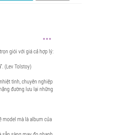
ọn giói với giá cả hợp lý:
”. (Lev Tolstoy)
 nhiệt tình, chuyên nghiệp
hặng đường lưu lại những
uê model mà là album của
 và sẵn sàng may đo nhanh