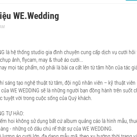
hiệu WE.Wedding
 AM
là hệ thống studio gia đình chuyên cung cấp dịch vụ cưới hỏi tr
chụp ảnh, flycam, may & thuê áo cưới...
hay mọi tác phẩm, nó phải là bài ca cất lên từ tâm hồn của tác giả
chí sáng tạo nghệ thuật từ tâm, đội ngũ nhân viên – kỹ thuật viên
ĩ” của WE WEDDING sẽ là những người bạn đồng hành trên suốt c
 tuyệt vời trong cuộc sống của Quý khách.
NG TỰ HÀO:
hiếm hoi không sử dụng bất cứ album quảng cáo là hình mẫu, th
hàng - những cô dâu chú rể thật sự của WE WEDDING.
ó lượng áo cưới lớn, đa dạng mẫu mã, theo xu hướng thời trang