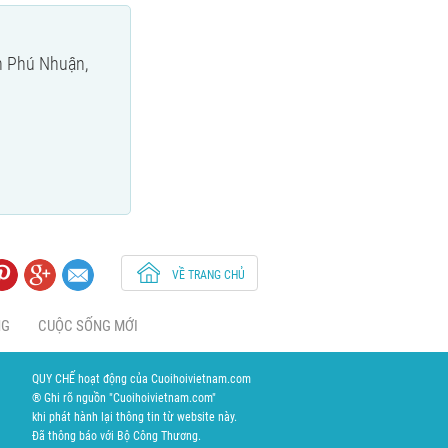
n Phú Nhuận,
VỀ TRANG CHỦ
NG
CUỘC SỐNG MỚI
QUY CHẾ hoạt động của Cuoihoivietnam.com
® Ghi rõ nguồn "Cuoihoivietnam.com"
khi phát hành lại thông tin từ website này.
Đã thông báo với Bộ Công Thương.