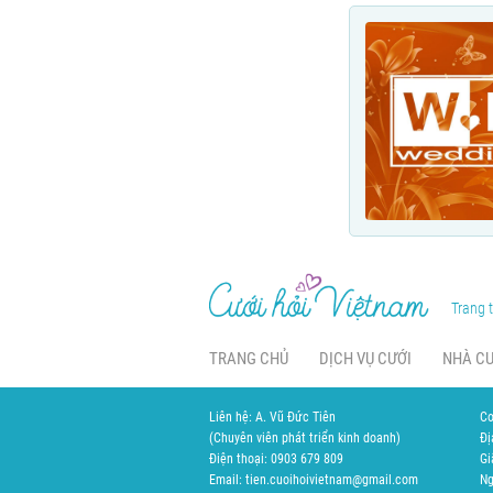
Trang t
TRANG CHỦ
DỊCH VỤ CƯỚI
NHÀ C
Liên hệ: A. Vũ Đức Tiên
Cơ
(Chuyên viên phát triển kinh doanh)
Đị
Điện thoại: 0903 679 809
Gi
Email: tien.cuoihoivietnam@gmail.com
Ng