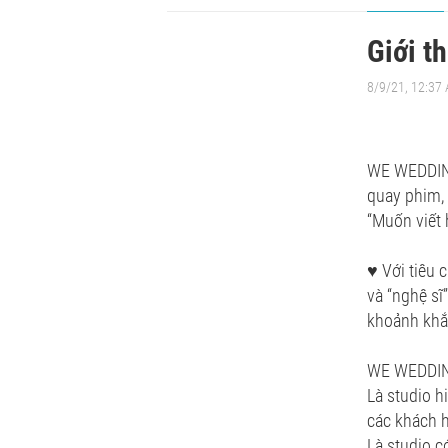
Giới t
8/9/21, 12:37
WE WEDDING 
quay phim, 
“Muốn viết 
♥ Với tiêu 
và “nghệ s
khoảnh khắc
WE WEDDI
Là studio 
các khách 
Là studio c