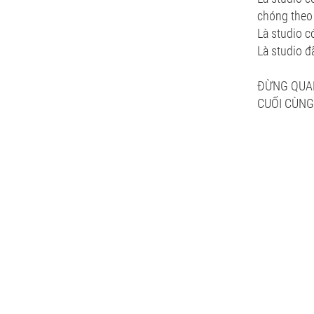
chóng theo
Là studio c
Là studio đ
ĐỪNG QUAN
CUỐI CÙNG