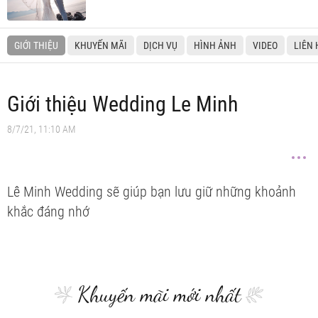
GIỚI THIỆU
KHUYẾN MÃI
DỊCH VỤ
HÌNH ẢNH
VIDEO
LIÊN 
Giới thiệu Wedding Le Minh
8/7/21, 11:10 AM
Lê Minh Wedding sẽ giúp bạn lưu giữ những khoảnh
khắc đáng nhớ
Khuyến mãi mới nhất