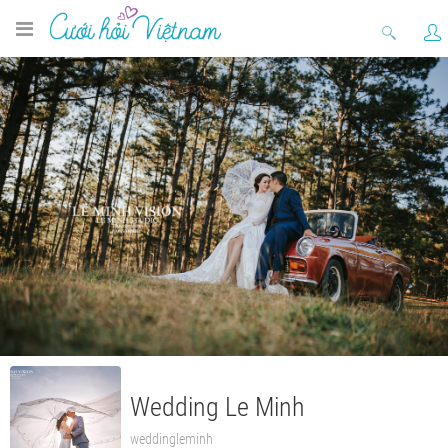
Wedding Le Minh
weddingleminh