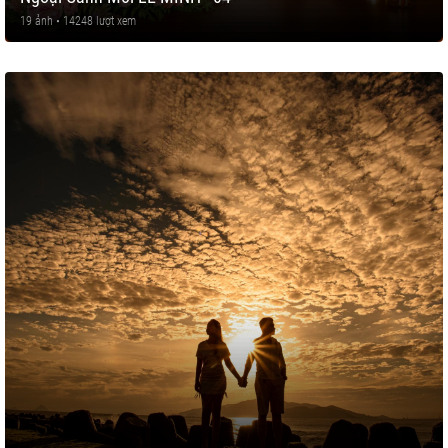
19 ảnh • 14248 lượt xem