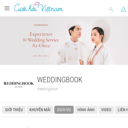
WEDDINGBOOK
weddingbook
GIỚI THIỆU
KHUYẾN MÃI
DỊCH VỤ
HÌNH ẢNH
VIDEO
LIÊN 