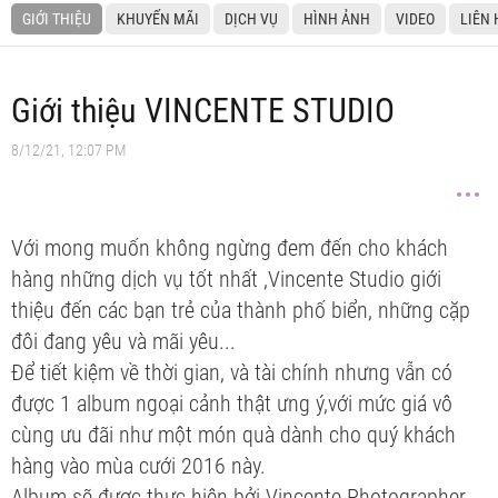
GIỚI THIỆU
KHUYẾN MÃI
DỊCH VỤ
HÌNH ẢNH
VIDEO
LIÊN 
Giới thiệu VINCENTE STUDIO
8/12/21, 12:07 PM
Với mong muốn không ngừng đem đến cho khách
hàng những dịch vụ tốt nhất ,Vincente Studio giới
thiệu đến các bạn trẻ của thành phố biển, những cặp
đôi đang yêu và mãi yêu...
Để tiết kiệm về thời gian, và tài chính nhưng vẫn có
được 1 album ngoại cảnh thật ưng ý,với mức giá vô
cùng ưu đãi như một món quà dành cho quý khách
hàng vào mùa cưới 2016 này.
Album sẽ được thực hiện bởi Vincente Photographer