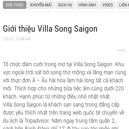
GIỚI THIỆU
KHUYẾN MÃI
DỊCH VỤ
HÌNH ẢNH
VIDEO
LIÊN 
Giới thiệu Villa Song Saigon
7/3/21, 12:48 AM
Tổ chức đám cưới trong mơ tại Villa Song Saigon. Khu
vực ngoài trời sát bờ song thơ mộng và lãng mạn cùng
với thực đơn Á – Âu hài hòa làm hài lòng tất cả khách
mời. Thích hợp cho những bữa tiệc ấm cúng dưới 220
khách. Hạnh phúc từ những điều nhỏ nhặt nhất.
Villa Song Saigon là khách sạn sang trọng đẳng cấp
được yêu thích nhất trên trang web quốc tế chuyên về
du lịch là Tripadvisor. Nằm ngay trung tâm quận 2,
cách bến Bạch Đằng chỉ 12’ đi tàu cao tốc miễn phí