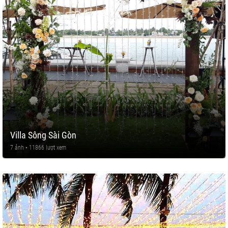
Villa Sông Sài Gòn
7 ảnh • 11866 lượt xem