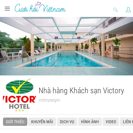
Nhà hàng Khách sạn Victory
victorysaigon
GIỚI THIỆU
KHUYẾN MÃI
DỊCH VỤ
HÌNH ẢNH
VIDEO
LIÊN 