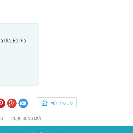
 Rịa, Bà Rịa -
VỀ TRANG CHỦ
NG
CUỘC SỐNG MỚI