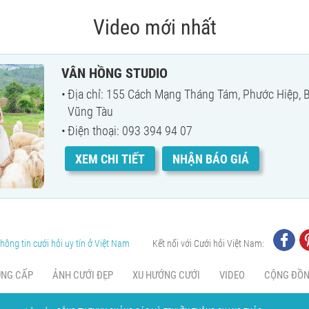
Video mới nhất
VÂN HỒNG STUDIO
Địa chỉ: 155 Cách Mạng Tháng Tám, Phước Hiệp, Bà
Vũng Tàu
Điện thoại: 093 394 94 07
XEM CHI TIẾT
NHẬN BÁO GIÁ
hông tin cưới hỏi uy tín ở Việt Nam
Kết nối với Cưới hỏi Việt Nam:
UNG CẤP
ẢNH CƯỚI ĐẸP
XU HƯỚNG CƯỚI
VIDEO
CỘNG ĐỒ