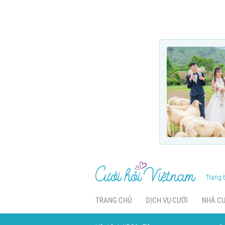
Trang t
TRANG CHỦ
DỊCH VỤ CƯỚI
NHÀ C