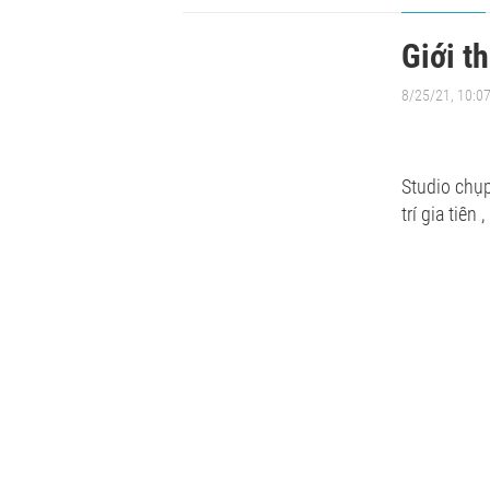
Giới t
8/25/21, 10:0
Studio chụp 
trí gia tiên