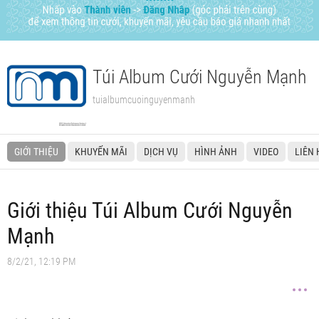
Túi Album Cưới Nguyễn Mạnh
tuialbumcuoinguyenmanh
GIỚI THIỆU
KHUYẾN MÃI
DỊCH VỤ
HÌNH ẢNH
VIDEO
LIÊN 
Giới thiệu Túi Album Cưới Nguyễn
Mạnh
8/2/21, 12:19 PM