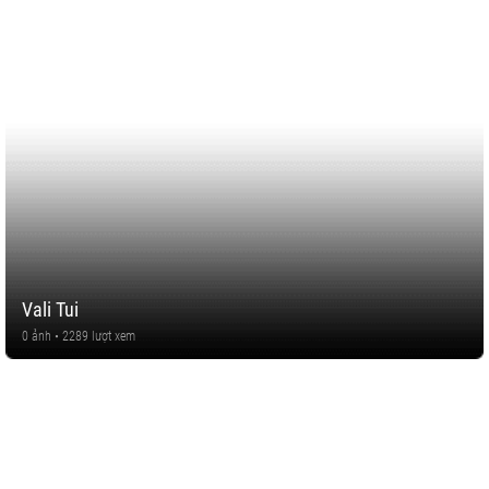
Vali Tui
0 ảnh • 2289 lượt xem