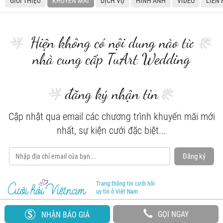
GIỚI THIỆU
KHUYẾN MÃI
DỊCH VỤ
HÌNH ẢNH
VIDEO
LIÊN 
Hiện không có nội dung nào từ
nhà cung cấp TuArt Wedding
đăng ký nhận tin
Cập nhật qua email các chương trình khuyến mãi mới
nhất, sự kiện cưới đặc biệt...
Đăng ký
Trang thông tin cưới hỏi
uy tín ở Việt Nam
GỌI NGAY
NHẬN BÁO GIÁ