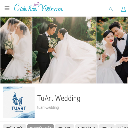
TuArt Wedding
tuart-wedding