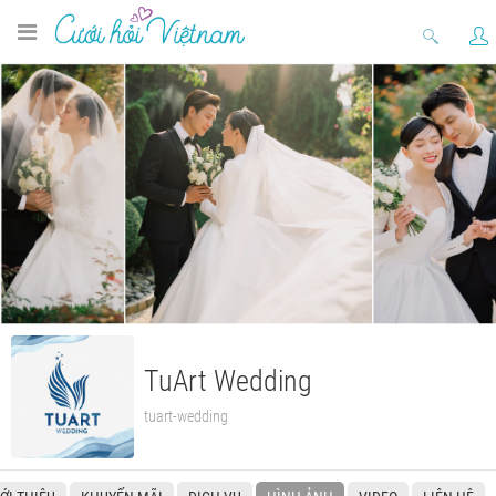
TuArt Wedding
tuart-wedding