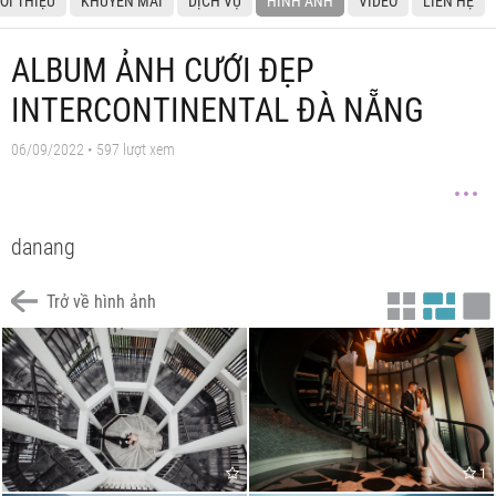
IỚI THIỆU
KHUYẾN MÃI
DỊCH VỤ
HÌNH ẢNH
VIDEO
LIÊN HỆ
ALBUM ẢNH CƯỚI ĐẸP
INTERCONTINENTAL ĐÀ NẴNG
06/09/2022 • 597 lượt xem
danang
Trở về hình ảnh
1