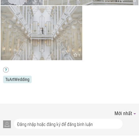
1
1
TuArtWedding
Mới nhất