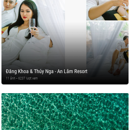
Đăng Khoa & Thúy Nga - An Lâm Resort
11 ảnh • 6237 lượt xem