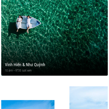
Vinh Hiển & Như Quỳnh
10 ảnh • 9735 lượt xem