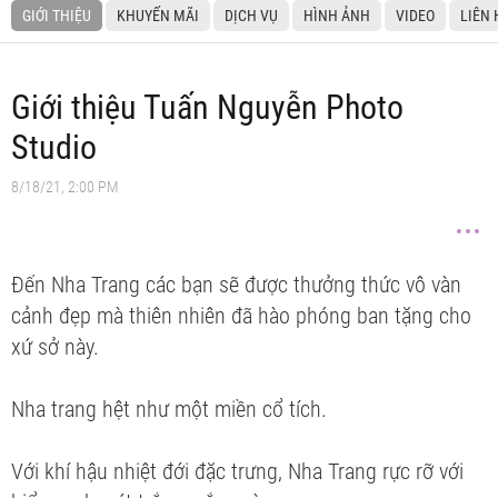
GIỚI THIỆU
KHUYẾN MÃI
DỊCH VỤ
HÌNH ẢNH
VIDEO
LIÊN 
Giới thiệu Tuấn Nguyễn Photo
Studio
8/18/21, 2:00 PM
Đến Nha Trang các bạn sẽ được thưởng thức vô vàn
cảnh đẹp mà thiên nhiên đã hào phóng ban tặng cho
xứ sở này.
Nha trang hệt như một miền cổ tích.
Với khí hậu nhiệt đới đặc trưng, Nha Trang rực rỡ với