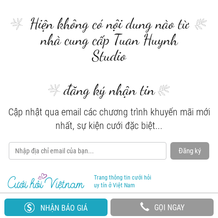
Hiện không có nội dung nào từ
nhà cung cấp Tuan Huynh
Studio
đăng ký nhận tin
Cập nhật qua email các chương trình khuyến mãi mới
nhất, sự kiện cưới đặc biệt...
Đăng ký
Trang thông tin cưới hỏi
uy tín ở Việt Nam
GỌI NGAY
NHẬN BÁO GIÁ