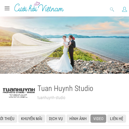
Tuan Huynh Studio
tuanhuynh-studio
IỚI THIỆU
KHUYẾN MÃI
DỊCH VỤ
HÌNH ẢNH
VIDEO
LIÊN HỆ