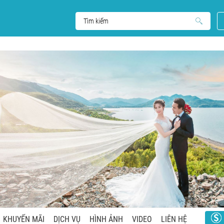
KHUYẾN MÃI
DỊCH VỤ
HÌNH ẢNH
VIDEO
LIÊN HỆ