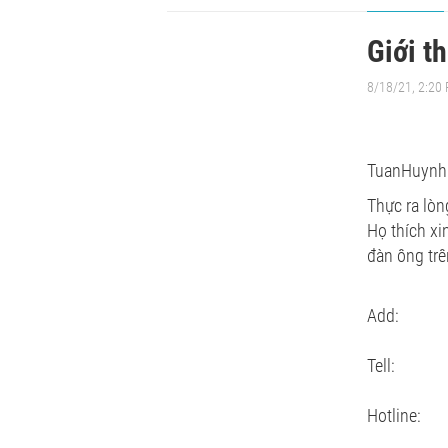
Giới t
8/18/21, 2:20
TuanHuynh 
Thực ra lòn
Họ thích xi
đàn ông trê
Add: 10 N
Tell: (0
Hotline: 