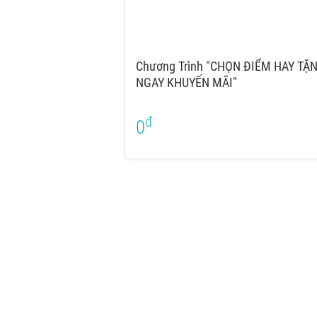
Chương Trình "CHỌN ĐIỂM HAY TẶ
NGAY KHUYẾN MÃI"
đ
0