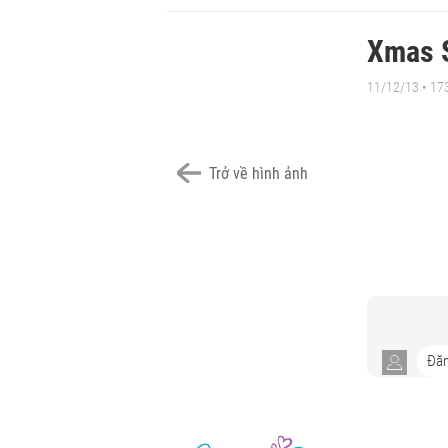
Xmas S
11/12/13
• 17
Trở về hình ảnh