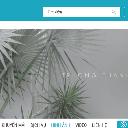
KHUYẾN MÃI
DỊCH VỤ
HÌNH ẢNH
VIDEO
LIÊN HỆ