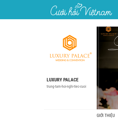
}
LUXURY PALACE
trung-tam-hoi-nghi-tiec-cuoi
GIỚI THIỆU