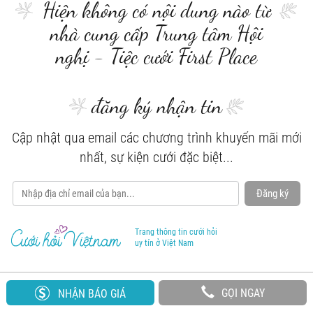
Hiện không có nội dung nào từ
nhà cung cấp Trung tâm Hội
nghị - Tiệc cưới First Place
đăng ký nhận tin
Cập nhật qua email các chương trình khuyến mãi mới
nhất, sự kiện cưới đặc biệt...
Đăng ký
Trang thông tin cưới hỏi
uy tín ở Việt Nam
GỌI NGAY
NHẬN BÁO GIÁ