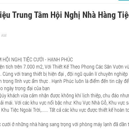
iệu Trung Tâm Hội Nghị Nhà Hàng Tiệ
6 AM
 HỘI NGHỊ TIỆC CƯỚI - HẠNH PHÚC
ện tích trên 7.000 m2, Với Thiết Kế Theo Phong Các Sân Vườn vừa
 . Cùng với trang thiết bị hiện đại , đội ngũ quản lí chuyên nghiệ
 trong lĩnh vực ẩm thực . Hạnh Phúc luôn là điểm đến tin cậy để
o ngày trọng đại của bạn
úy khách vừa cảm nhận được không khí lịch thiệp, chu đáo nh
ải mái. Với các khu vực nổi bậc như: Khu Vực Nhà Gỗ, Khu vực 
 Khu Tiệc Ngoài Trời,...... Tất cả các khu vực được thiết kế hoàn t
c cưới ở những nhà hàng sang trọng với phòng máy lạnh đã dần 