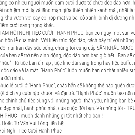
càng có nhiều người muốn đám cưới được tổ chức độc đáo hơn, h
rải nghiệm mới lạ và lãng mạn giữa thiên nhiên xanh mát, nhất là 
g khu vườn với cây cối rợp mát và bãi cỏ xanh, bình dị dường n
iểm cưới sang trọng khác.
TÂM HỘI NGHỊ TIỆC CƯỚI - HẠNH PHÚC, bạn có ngay một sân v
o hôn lễ của mình. Với kiến trúc độc đáo, cách bày trí với những
 đồi núi tràn đầy sức sống, chúng tôi cung cấp SÂN KHẤU NƯỚC
 của bạn sẽ trở nên sinh động, độc đáo hơn bao giờ hết. Bạn sẽ 
húc" - từ tiệc bàn ấm áp , tiệc line dài sang trọng hay tiệc buffe
í độc đáo và lạ mắt. “Hạnh Phúc” luôn muốn bạn có thật nhiều sự
ủa đời mình.
chức lễ cưới ở “Hạnh Phúc”, chắc hẳn sẽ không thể nào quên đượ
t dịch vụ cưới rập khuôn và đại trà. “Hạnh Phúc” muốn tạo nên
o chính chủ tiệc cùng với những người thân yêu, những bạn bè 
c đẹp nhất, hạnh phúc nhất của cuộc đời bạn. Và chúng tôi - 
H PHÚC - muốn dành những gì tốt nhất cho bạn !
 Hoặc Tư Vấn Vui Lòng liên hệ:
Hội Nghị Tiệc Cưới Hạnh Phúc