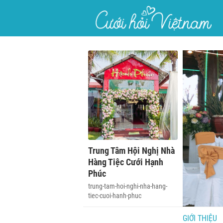
}
Trung Tâm Hội Nghị Nhà
Hàng Tiệc Cưới Hạnh
Phúc
trung-tam-hoi-nghi-nha-hang-
tiec-cuoi-hanh-phuc
GIỚI THIỆU