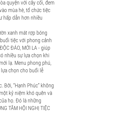
òa quyện với cây cối, đem
vào mùa hè, tổ chức tiệc
hư hấp dẫn hơn nhiều
ườn xanh mát rợp bóng
 buổi tiệc với phong cảnh
 ĐỘC ĐÁO, MỚI LA - giúp
có nhiều sự lựa chọn khi
t mới lạ. Menu phong phú,
 lựa chọn cho buổi lễ
c. Bởi, “Hạnh Phúc” không
 một kỷ niệm khó quên và
của họ. Đó là những
TRUNG TÂM HỘI NGHỊ TIỆC