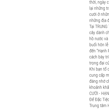
thời, ngày 
lại những t
cưới ở nhữn
những địa đ
Tại TRUNG 
cây dành ch
hồ nước và
buổi hôn lễ
đến “Hạnh P
cách bày tr
trọng đại c
Khi bạn tổ 
cung cấp mộ
đáng nhớ ch
khoảnh khắ
CƯỚI - HẠN
Để Đặc Tiệc
Trung tâm 