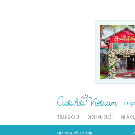
Trang t
TRANG CHỦ
DỊCH VỤ CƯỚI
NHÀ C
Liên hệ: A. Vũ Đức Tiên
Cơ