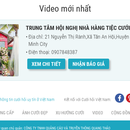
Video mới nhất
TRUNG TÂM HỘI NGHỊ NHÀ HÀNG TIỆC CƯỚ
Địa chỉ: 21 Nguyễn Thị Rành,Xã Tân An Hội,Huyện 
Minh City
Điện thoại: 0907848387
XEM CHI TIẾT
NHẬN BÁO GIÁ
hông tin cưới hỏi uy tín ở Việt Nam
Kết nối với Cưới hỏi Việt Nam:
UNG CẤP
ẢNH CƯỚI ĐẸP
XU HƯỚNG CƯỚI
VIDEO
CỘNG ĐỒ
 quan chủ quản: CÔNG TY TNHH QUẢNG CÁO VÀ TRUYỀN THÔNG QUANG THẢO