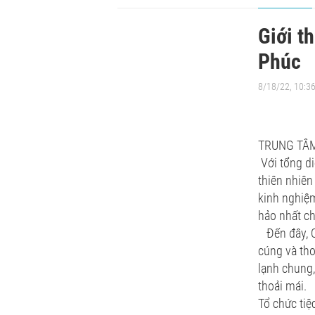
Giới th
Phúc
8/18/22, 10:3
TRUNG TÂM
Với tổng di
thiên nhiên
kinh nghiệm
hảo nhất ch
Đến đây, Q
cúng và tho
lạnh chung,
thoải mái.
Tổ chức tiệ