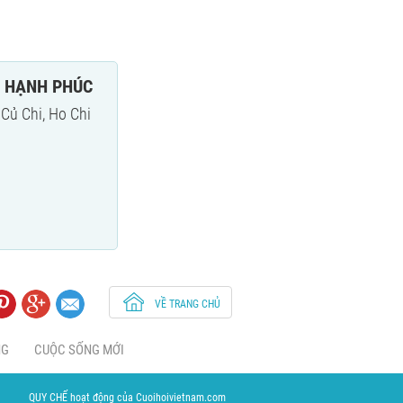
I HẠNH PHÚC
Củ Chi, Ho Chi
VỀ TRANG CHỦ
NG
CUỘC SỐNG MỚI
QUY CHẾ hoạt động của Cuoihoivietnam.com