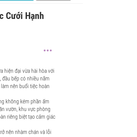
c Cưới Hạnh
 hiện đại vừa hài hòa với
p , đầu bếp có nhiều năm
 làm nên buổi tiệc hoàn
ưng không kém phần ấm
sân vườn, khu vực phòng
oàn riêng biệt tạo cảm giác
trở nên nhàm chán và lỗi