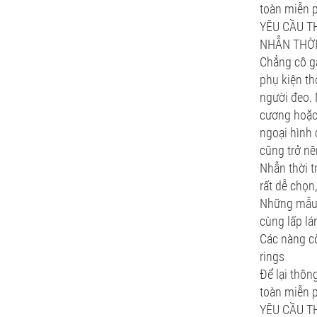
toàn miễn p
YÊU CẦU TH
NHẪN THỜ
Chẳng cô gá
phụ kiện th
người đeo. 
cương hoặc
ngoại hình 
cũng trở n
Nhẫn thời t
rất dễ chọn
Những mẫu 
cùng lấp lá
Các nàng cò
rings
Để lại thôn
toàn miễn p
YÊU CẦU TH