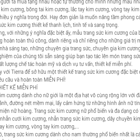
người ta mua tặng nhau hoặc tự thưởng cho mình những mẫu nhẫ
kim cương, bông tai kim cương, lắc tay kim cương, vòng tay kim 
hiều ý nghĩa trong đời. Hay đơn giản là muốn nâng tầm phong cá
ức kim cương thiết kế thanh lịch, tinh tế và sang trọng.
rằng, với những ý nghĩa đặc biệt ấy, mẫu trang sức kim cương của 
ng hoàn toàn thủ công, dành riêng và chỉ riêng cho những giá trị
nhà sáng tạo, những chuyên gia trang sức, chuyên gia kim cươn
ghiệm của chúng tôi sẵn sàng giúp bạn tạo tác lên món trang s
hất lượng chế tác hoàn mỹ và dịch vụ tư vấn, thiết kế miễn phí.
y với Tierra để sở hữu một thiết kế trang sức kim cương đặc biệt 
êu cầu và hoàn toàn MIỄN PHÍ!
IẾT KẾ MIỄN PHÍ
im cương dành cho nữ giới là một địa hạt vô cùng rộng lớn với đ
ảnh, đường nét mềm mại, lấy cảm hứng từ những hình ảnh nữ tín
iện nữ hoàng. Trang sức kim cương nữ phổ biến và đa dạng có t
nhẫn cưới kim cương, nhẫn trang sức kim cương, dây chuyền ki
tay kim cương, vòng tay kim cương,...
đó, trang sức kim cương dành cho nam thường phổ biến nhất là 