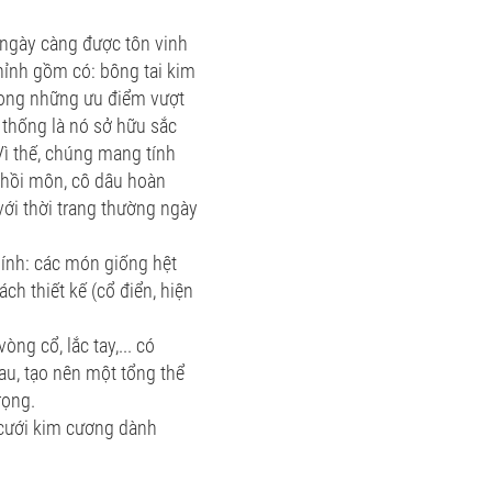
 ngày càng được tôn vinh
chỉnh gồm có: bông tai kim
rong những ưu điểm vượt
 thống là nó sở hữu sắc
Vì thế, chúng mang tính
 hồi môn, cô dâu hoàn
ới thời trang thường ngày
hính: các món giống hệt
ch thiết kế (cổ điển, hiện
ng cổ, lắc tay,... có
au, tạo nên một tổng thể
rọng.
c cưới kim cương dành