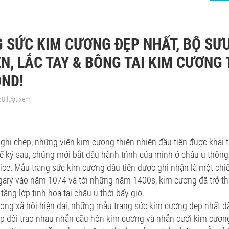
 SỨC KIM CƯƠNG ĐẸP NHẤT, BỘ SƯU
N, LẮC TAY & BÔNG TAI KIM CƯƠNG 
ND!
68 lượt xem
ghi chép, những viên kim cương thiên nhiên đầu tiên được khai t
thế kỷ sau, chúng mới bắt đầu hành trình của mình ở châu u thôn
ce. Mẫu trang sức kim cương đầu tiên được ghi nhận là một ch
ary vào năm 1074 và tới những năm 1400s, kim cương đã trở th
tầng lớp tinh hoa tại châu u thời bấy giờ.
rong xã hội hiện đại, những mẫu trang sức kim cương đẹp nhất 
p đôi trao nhau nhẫn cầu hôn kim cương và nhẫn cưới kim cương