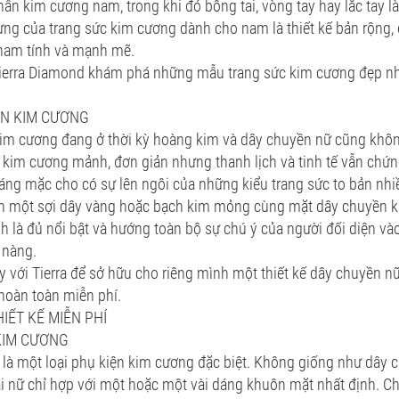
ẫn kim cương nam, trong khi đó bông tai, vòng tay hay lắc tay là
ưng của trang sức kim cương dành cho nam là thiết kế bản rộng, 
 nam tính và mạnh mẽ.
ierra Diamond khám phá những mẫu trang sức kim cương đẹp n
ỀN KIM CƯƠNG
kim cương đang ở thời kỳ hoàng kim và dây chuyền nữ cũng khôn
kim cương mảnh, đơn giản nhưng thanh lịch và tinh tế vẫn chứn
ng mặc cho có sự lên ngôi của những kiểu trang sức to bản nhi
ần một sợi dây vàng hoặc bạch kim mỏng cùng mặt dây chuyền ki
nh là đủ nổi bật và hướng toàn bộ sự chú ý của người đối diện v
 nàng.
y với Tierra để sở hữu cho riêng mình một thiết kế dây chuyền n
hoàn toàn miễn phí.
IẾT KẾ MIỄN PHÍ
KIM CƯƠNG
 là một loại phụ kiện kim cương đặc biệt. Không giống như dây 
ai nữ chỉ hợp với một hoặc một vài dáng khuôn mặt nhất định. C