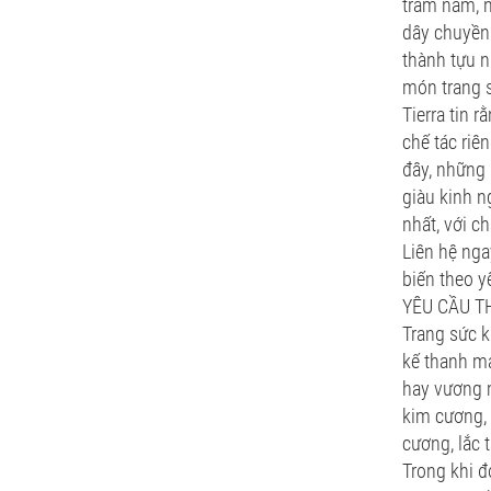
trăm năm, 
dây chuyền 
thành tựu n
món trang s
Tierra tin 
chế tác riê
đây, những 
giàu kinh n
nhất, với c
Liên hệ nga
biến theo y
YÊU CẦU TH
Trang sức k
kế thanh m
hay vương m
kim cương, 
cương, lắc 
Trong khi 