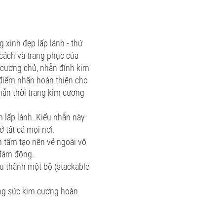
 xinh đẹp lấp lánh - thứ
 cách và trang phục của
 cương chủ, nhẫn đính kim
điểm nhấn hoàn thiện cho
nhẫn thời trang kim cương
m lấp lánh. Kiểu nhẫn này
ở tất cả mọi nơi.
 tấm tạo nên vẻ ngoài vô
 đám đông.
u thành một bộ (stackable
rang sức kim cương hoàn