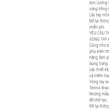
kim cương l
vàng hồng 
Lắc tay nữ 
Để lại thôn
miễn phí.
YÊU CẦU TH
VÒNG TAY 
Cũng như tú
phụ kiện nh
nâng tầm ph
dụng trang 
các thiết k
và mềm mại 
Vòng tay ki
Tennis Brac
Những mẫu 
để chế tạo.
Để lại thôn