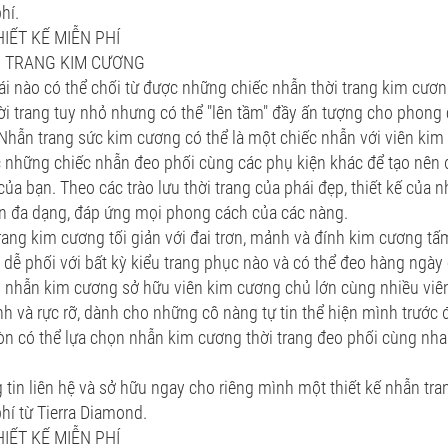
hí.
IẾT KẾ MIỄN PHÍ
I TRANG KIM CƯƠNG
i nào có thể chối từ được những chiếc nhẫn thời trang kim cương
ời trang tuy nhỏ nhưng có thể "lên tầm" đầy ấn tượng cho phong
Nhẫn trang sức kim cương có thể là một chiếc nhẫn với viên kim
 những chiếc nhẫn đeo phối cùng các phụ kiện khác để tạo nên 
của bạn. Theo các trào lưu thời trang của phái đẹp, thiết kế của 
ên đa dạng, đáp ứng mọi phong cách của các nàng.
rang kim cương tối giản với đai trơn, mảnh và đính kim cương tấ
, dễ phối với bất kỳ kiểu trang phục nào và có thể đeo hàng ngày 
nhẫn kim cương sở hữu viên kim cương chủ lớn cùng nhiều viên
nh và rực rỡ, dành cho những cô nàng tự tin thể hiện mình trước
n có thể lựa chọn nhẫn kim cương thời trang đeo phối cùng nha
g tin liên hệ và sở hữu ngay cho riêng mình một thiết kế nhẫn t
hí từ Tierra Diamond.
IẾT KẾ MIỄN PHÍ