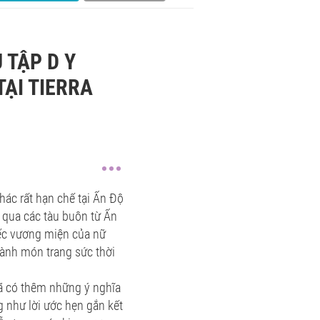
 TẬP D Y
TẠI TIERRA
hác rất hạn chế tại Ấn Độ
g qua các tàu buôn từ Ấn
iếc vương miện của nữ
ành món trang sức thời
đã có thêm những ý nghĩa
 như lời ước hẹn gắn kết