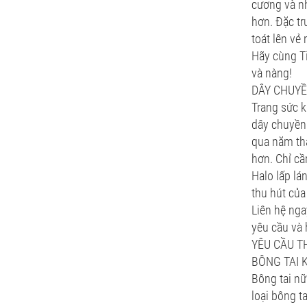
cương và nh
hơn. Đặc tr
toát lên vẻ
Hãy cùng T
và nàng!
DÂY CHUY
Trang sức 
dây chuyền 
qua năm thá
hơn. Chỉ c
Halo lấp lá
thu hút của
Liên hệ nga
yêu cầu và 
YÊU CẦU TH
BÔNG TAI 
Bông tai nữ
loại bông t