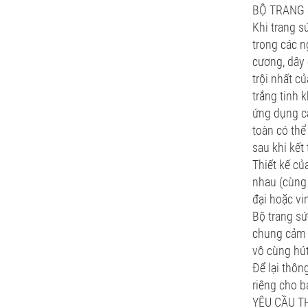
BỘ TRANG
Khi trang s
trong các n
cương, dây
trội nhất c
trắng tinh 
ứng dụng ca
toàn có thể
sau khi kết 
Thiết kế củ
nhau (cùng 
đại hoặc vin
Bộ trang sứ
chung cảm h
vô cùng hút
Để lại thôn
riêng cho b
YÊU CẦU TH