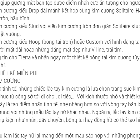
 giúp gương mặt bạn tạo được điểm nhấn cực ấn tượng cho người
m cương kiểu Drop dài mảnh kết hợp cùng kim cương Solitaire, 
ròn, bầu bĩnh.
m cương kiểu Stud với viên kim cương tròn đơn giản Solitaire st
mặt vuông.
m cương kiểu Hoop (bông tai tròn) hoặc Custom với hình dạng tam 
ời mặt dài hoặc những dáng mặt đẹp như V-line, trái tim.
g tin cho Tierra và nhận ngay một thiết kế bông tai kim cương tùy
hí.
IẾT KẾ MIỄN PHÍ
IM CƯƠNG
tinh tế, những chiếc lắc tay kim cương là lựa chọn trang sức k
hục từ công sở tới đi chơi, đi tiệc,... Với kích thước nhỏ và thiết
ày là tạo điểm nhấn tinh tế, nhẹ nhàng hơn so với vòng tay bản l
ung với những mẫu lắc tay nữ khác nhau. Ngoài ra, lắc tay kim 
hụ kiện như nhẫn, dây chuyền, bông tai hay đồng hồ có thể tạo h
ệu làm lắc tay nữ lại mang đến một màu sắc hợp với những phon