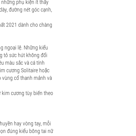
 những phụ kiện ít thấy
dày, đường nét góc cạnh,
hất 2021 dành cho chàng
g ngoại lệ. Những kiểu
g tỏ sức hút không đổi
ều màu sắc và cá tính
m cương Solitaire hoặc
ào vùng cổ thanh mảnh và
ữ kim cương tùy biến theo
chuyền hay vòng tay, mỗi
họn đúng kiểu bông tai nữ