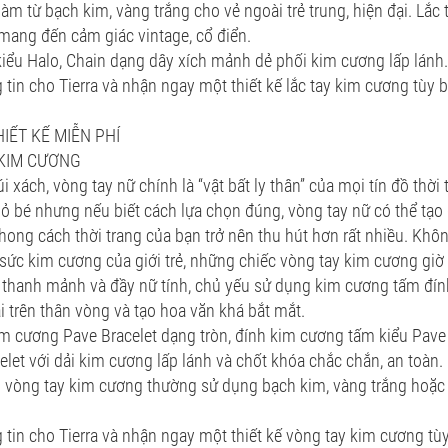
àm từ bạch kim, vàng trắng cho vẻ ngoài trẻ trung, hiện đại. Lắc
mang đến cảm giác vintage, cổ điển.
kiểu Halo, Chain dạng dây xích mảnh dẻ phối kim cương lấp lánh.
g tin cho Tierra và nhận ngay một thiết kế lắc tay kim cương tùy 
IẾT KẾ MIỄN PHÍ
KIM CƯƠNG
i xách, vòng tay nữ chính là “vật bất ly thân” của mọi tín đồ thời
ỏ bé nhưng nếu biết cách lựa chọn đúng, vòng tay nữ có thể tạo 
ong cách thời trang của bạn trở nên thu hút hơn rất nhiều. Khô
sức kim cương của giới trẻ, những chiếc vòng tay kim cương giờ 
ế thanh mảnh và đầy nữ tính, chủ yếu sử dụng kim cương tấm đín
trên thân vòng và tạo hoa văn khá bắt mắt.
m cương Pave Bracelet dạng tròn, đính kim cương tấm kiểu Pave 
elet với dải kim cương lấp lánh và chốt khóa chắc chắn, an toàn.
vòng tay kim cương thường sử dụng bạch kim, vàng trắng hoặc
g tin cho Tierra và nhận ngay một thiết kế vòng tay kim cương tù