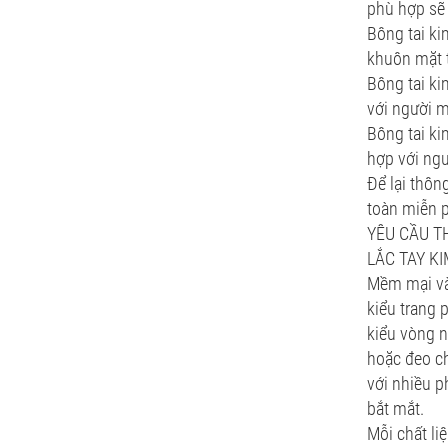
phù hợp sẽ
Bông tai ki
khuôn mặt t
Bông tai ki
với người 
Bông tai ki
hợp với ngư
Để lại thôn
toàn miễn p
YÊU CẦU TH
LẮC TAY K
Mềm mại và 
kiểu trang p
kiểu vòng n
hoặc đeo ch
với nhiều p
bắt mắt.
Mỗi chất li