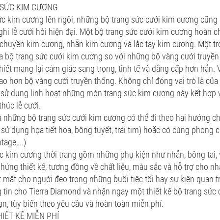
 SỨC KIM CƯƠNG
ức kim cương lên ngôi, những bộ trang sức cưới kim cương cũng
ghi lễ cưới hỏi hiện đại. Một bộ trang sức cưới kim cương hoàn 
 chuyền kim cương, nhẫn kim cương và lắc tay kim cương. Một t
ủa bộ trang sức cưới kim cương so với những bộ vàng cưới truyền
khiết mang lại cảm giác sang trọng, tinh tế và đẳng cấp hơn hẳn. 
o hơn bộ vàng cưới truyền thống. Không chỉ đóng vai trò là của
 sử dụng linh hoạt những món trang sức kim cương này kết hợp v
thúc lễ cưới.
a những bộ trang sức cưới kim cương có thể đi theo hai hướng c
sử dụng họa tiết hoa, bông tuyết, trái tim) hoặc có cùng phong cá
tage,...)
c kim cương thời trang gồm những phụ kiện như nhẫn, bông tai, vò
ứng thiết kế, tương đồng về chất liệu, màu sắc và hỗ trợ cho nh
 mắt cho người đeo trong những buổi tiệc tối hay sự kiện quan t
g tin cho Tierra Diamond và nhận ngay một thiết kế bộ trang sứ
ạn, tùy biến theo yêu cầu và hoàn toàn miễn phí.
IẾT KẾ MIỄN PHÍ