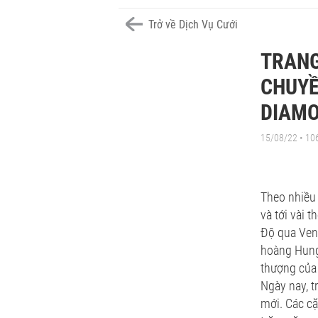
Trở về Dịch Vụ Cưới
TRANG
CHUYỀ
DIAMO
15/08/22 • 10
Theo nhiều 
và tới vài 
Độ qua Veni
hoàng Hung
thượng của 
Ngày nay, t
mới. Các cặ