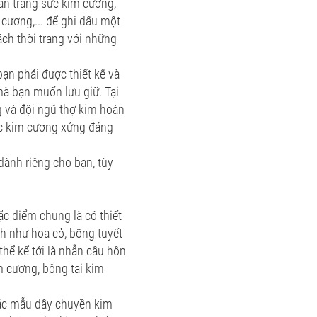
n trang sức kim cương,
cương,... để ghi dấu một
ch thời trang với những
bạn phải được thiết kế và
 mà bạn muốn lưu giữ. Tại
g và đội ngũ thợ kim hoàn
ức kim cương xứng đáng
dành riêng cho bạn, tùy
ặc điểm chung là có thiết
h như hoa cỏ, bông tuyết
hể kể tới là nhẫn cầu hôn
m cương, bông tai kim
các mẫu dây chuyền kim