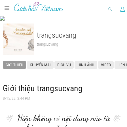
trangsucvang
trangsucvang
GIỚI THIỆU
KHUYẾN MÃI
DỊCH VỤ
HÌNH ẢNH
VIDEO
LIÊN 
Giới thiệu trangsucvang
8/15/22, 2:44 PM
Hiện không có nội dung nào từ