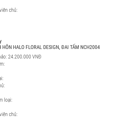
viên chủ:
y
 HÔN HALO FLORAL DESIGN, ĐAI TẤM NCH2004
hảo: 24.200.000 VNĐ
ẩm:
i:
hủ:
m loại:
viên chủ: