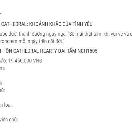
y
CATHEDRAL: KHOẢNH KHẮC CỦA TÌNH YÊU
 ước dưới thánh đường nguy nga: “Sẽ mãi thật tâm, khi vui vẻ và 
trọng em mỗi ngày trên cõi đời.”
 HÔN CATHEDRAL HEARTY ĐAI TẤM NCH1505
hảo: 19.450.000 VNĐ
ẩm:
i:
hủ:
m loại:
viên chủ: