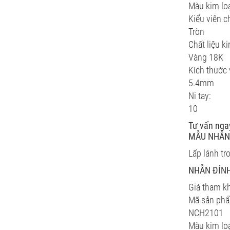
Màu kim loạ
Kiểu viên c
Tròn
Chất liệu ki
Vàng 18K
Kích thước 
5.4mm
Ni tay:
10
Tư vấn nga
MẪU NHẪN 
Lấp lánh tr
NHẪN ĐÍNH
Giá tham k
Mã sản ph
NCH2101
Màu kim loạ