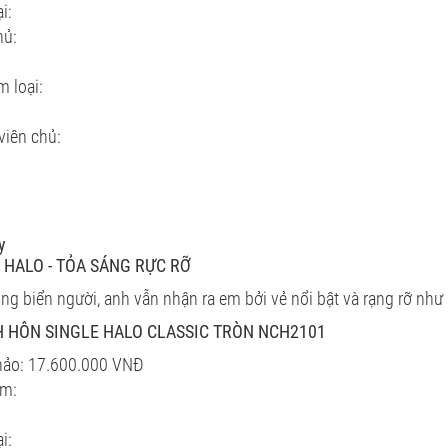
i:
hủ:
m loại:
viên chủ:
y
HALO - TỎA SÁNG RỰC RỠ
ong biển người, anh vẫn nhận ra em bởi vẻ nổi bật và rạng rỡ như 
 HÔN SINGLE HALO CLASSIC TRÒN NCH2101
hảo: 17.600.000 VNĐ
ẩm:
i: