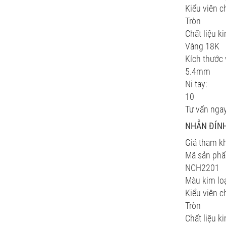
Kiểu viên c
Tròn
Chất liệu ki
Vàng 18K
Kích thước 
5.4mm
Ni tay:
10
Tư vấn nga
NHẪN ĐÍNH
Giá tham k
Mã sản ph
NCH2201
Màu kim loạ
Kiểu viên c
Tròn
Chất liệu ki