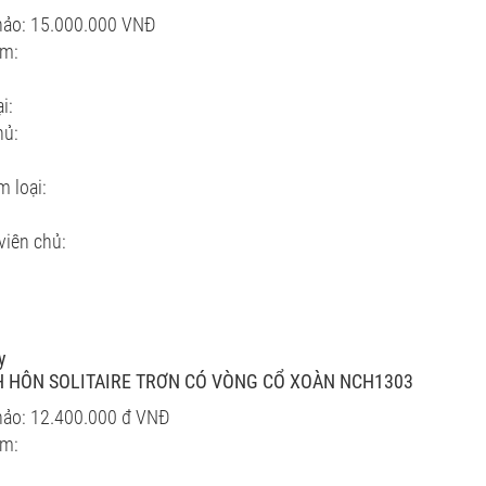
hảo: 15.000.000 VNĐ
ẩm:
i:
hủ:
m loại:
viên chủ:
y
 HÔN SOLITAIRE TRƠN CÓ VÒNG CỔ XOÀN NCH1303
hảo: 12.400.000 đ VNĐ
ẩm: