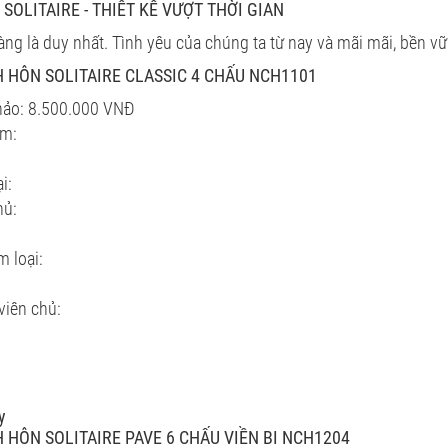
SOLITAIRE - THIẾT KẾ VƯỢT THỜI GIAN
 nàng là duy nhất. Tình yêu của chúng ta từ nay và mãi mãi, bền 
 HÔN SOLITAIRE CLASSIC 4 CHẤU NCH1101
hảo: 8.500.000 VNĐ
ẩm:
i:
hủ:
m loại:
viên chủ:
y
 HÔN SOLITAIRE PAVE 6 CHẤU VIỀN BI NCH1204