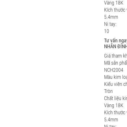
Vàng 18K
Kích thước 
5.4mm
Ni tay:
10
Tư vấn nga
NHẪN ĐÍNH
Giá tham k
Mã sản ph
NCH2004
Màu kim loạ
Kiểu viên c
Tròn
Chất liệu ki
Vàng 18K
Kích thước 
5.4mm
Ni tay: