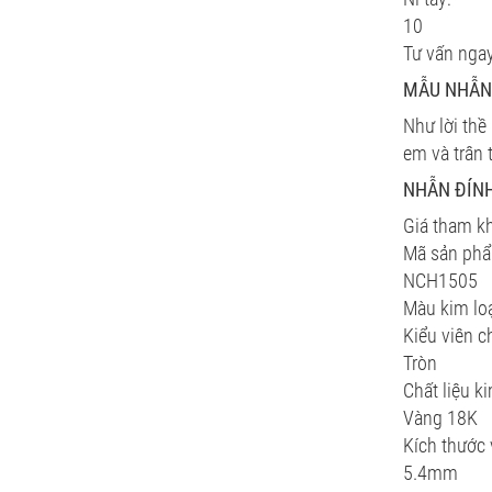
10
Tư vấn nga
MẪU NHẪN 
Như lời thề
em và trân 
NHẪN ĐÍNH
Giá tham k
Mã sản ph
NCH1505
Màu kim loạ
Kiểu viên c
Tròn
Chất liệu ki
Vàng 18K
Kích thước 
5.4mm