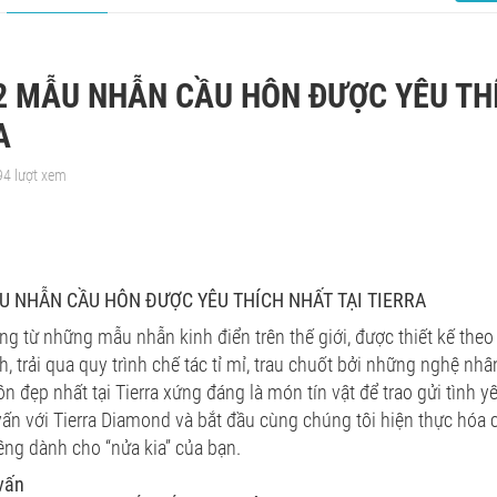
2 MẪU NHẪN CẦU HÔN ĐƯỢC YÊU THÍ
A
94 lượt xem
U NHẪN CẦU HÔN ĐƯỢC YÊU THÍCH NHẤT TẠI TIERRA
g từ những mẫu nhẫn kinh điển trên thế giới, được thiết kế the
ịch, trải qua quy trình chế tác tỉ mỉ, trau chuốt bởi những nghệ n
n đẹp nhất tại Tierra xứng đáng là món tín vật để trao gửi tình y
 vấn với Tierra Diamond và bắt đầu cùng chúng tôi hiện thực hóa
iêng dành cho “nửa kia” của bạn.
 vấn