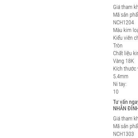
Giá tham k
Mã sản ph
NCH1204
Màu kim loạ
Kiểu viên c
Tròn
Chất liệu ki
Vàng 18K
Kích thước 
5.4mm
Ni tay:
10
Tư vấn nga
NHẪN ĐÍNH
Giá tham k
Mã sản ph
NCH1303