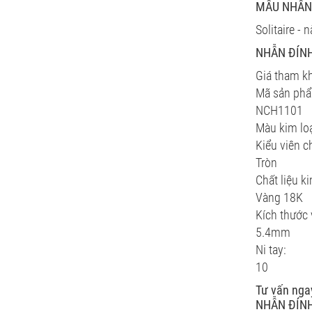
MẪU NHẪN 
Solitaire -
NHẪN ĐÍNH
Giá tham k
Mã sản ph
NCH1101
Màu kim loạ
Kiểu viên c
Tròn
Chất liệu ki
Vàng 18K
Kích thước 
5.4mm
Ni tay:
10
Tư vấn nga
NHẪN ĐÍNH