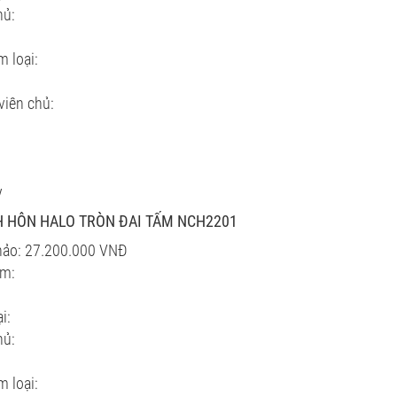
hủ:
m loại:
viên chủ:
y
 HÔN HALO TRÒN ĐAI TẤM NCH2201
hảo: 27.200.000 VNĐ
ẩm:
i:
hủ:
m loại: