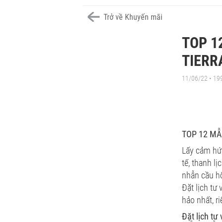
Trở về Khuyến mãi
TOP 1
TIERR
11/06/22 • 19
TOP 12 MẪ
Lấy cảm hứn
tế, thanh l
nhẫn cầu hô
Đặt lịch tư
hảo nhất, r
Đặt lịch tư