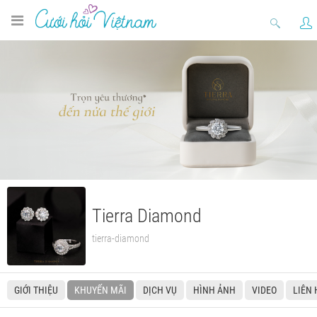
Tierra Diamond
tierra-diamond
GIỚI THIỆU
KHUYẾN MÃI
DỊCH VỤ
HÌNH ẢNH
VIDEO
LIÊN 