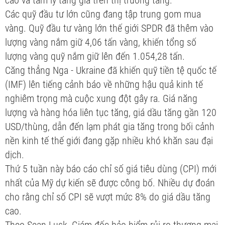
Các quỹ đầu tư lớn cũng đang tập trung gom mua
vàng. Quỹ đầu tư vàng lớn thế giới SPDR đã thêm vào
lượng vàng nắm giữ 4,06 tấn vàng, khiến tổng số
lượng vàng quỹ nắm giữ lên đến 1.054,28 tấn.
Căng thẳng Nga - Ukraine đã khiến quỹ tiền tệ quốc tế
(IMF) lên tiếng cảnh báo về những hậu quả kinh tế
nghiêm trọng mà cuộc xung đột gây ra. Giá năng
lượng và hàng hóa liên tục tăng, giá dầu tăng gần 120
USD/thùng, dẫn đến lạm phát gia tăng trong bối cảnh
nền kinh tế thế giới đang gặp nhiều khó khăn sau đại
dịch.
Thứ 5 tuần này báo cáo chỉ số giá tiêu dùng (CPI) mới
nhất của Mỹ dự kiến sẽ được công bố. Nhiều dự đoán
cho rằng chỉ số CPI sẽ vượt mức 8% do giá dầu tăng
cao.
Theo Sean Lusk, Giám đốc bảo hiểm rủi ro thương mại