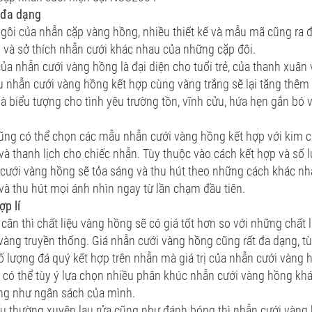
 đa dạng
ngôi của nhẫn cặp vàng hồng, nhiều thiết kế và mẫu mã cũng ra 
và sở thích nhẫn cưới khác nhau của những cặp đôi.
a nhẫn cưới vàng hồng là đại diện cho tuổi trẻ, của thanh xuân 
u nhẫn cưới vàng hồng kết hợp cùng vàng trắng sẽ lại tăng thêm 
là biểu tượng cho tình yêu trường tồn, vĩnh cửu, hứa hẹn gắn bó 
ũng có thể chọn các mẫu nhẫn cưới vàng hồng kết hợp với kim c
và thanh lịch cho chiếc nhẫn. Tùy thuộc vào cách kết hợp và số 
cưới vàng hồng sẽ tỏa sáng và thu hút theo những cách khác nh
 và thu hút mọi ánh nhìn ngay từ lần chạm đầu tiên.
ợp lí
 cân thì chất liệu vàng hồng sẽ có giá tốt hơn so với những chất
vàng truyền thống. Giá nhẫn cưới vàng hồng cũng rất đa dạng, tù
 lượng đá quý kết hợp trên nhẫn mà giá trị của nhẫn cưới vàng h
 có thể tùy ý lựa chọn nhiều phân khúc nhẫn cưới vàng hồng khá
ũng như ngân sách của mình.
ếu thường xuyên lau rửa cũng như đánh bóng thì nhẫn cưới vàng