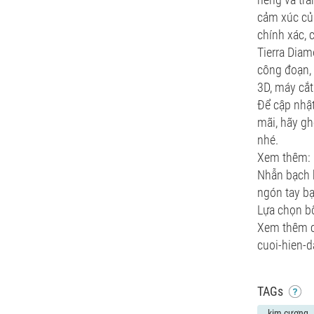
cảm xúc củ
chính xác, 
Tierra Diam
công đoạn, 
3D, máy cắt 
Để cập nhậ
mãi, hãy gh
nhé.
Xem thêm:
Nhẫn bạch 
ngón tay b
Lựa chọn bô
Xem thêm ch
cuoi-hien-d
TAGs
kim cương