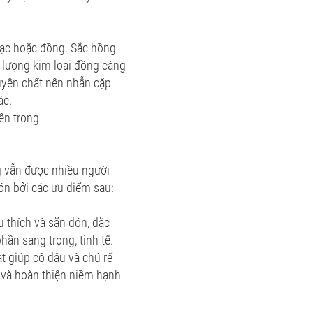
bạc hoặc đồng. Sắc hồng
 lượng kim loại đồng càng
uyên chất nên nhẫn cặp
ác.
ên trong
g vẫn được nhiều người
ón bởi các ưu điểm sau:
 thích và săn đón, đặc
hần sang trọng, tinh tế.
ạt giúp cô dâu và chú rể
 và hoàn thiện niềm hạnh