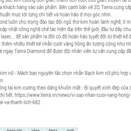
a khách hàng vào sản phẩm. Bên cạnh bản vẽ 2D, Tierra cung cấ
chuẩn mực tới từng chi tiết và hoàn hảo ở mọi góc nhìn.
ond luôn chú trọng đào tạo đội ngũ thợ kim hoàn lành nghề, tỉ mỉ
cập nhật công nghệ chế tác hiện đại trên thế giới, đầu tư dây 
laser,... để sản phẩm ra đời có độ hoàn hảo tuyệt đối từ thiết kế 
t thêm nhiều thiết kế nhẫn cưới vàng hồng ấn tượng cũng như n
é ngay Tierra Diamond để được đội nhân viên tư vấn cung cấp đầ
kim nữ - Mách bạn nguyên tắc chọn nhẫn Bạch kim nữ phù hợp v
ạn
ng tai kim cương theo dáng khuôn mặt - Bí quyết xinh đẹp của q
i tiết: https://www.tierra.vn/news/vi-sao-nhan-cuoi-vang-hong
ai-va-thanh-lich-682
trang sức
vàng
tierra
cưới