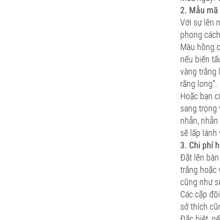
2. Mẫu mã
Với sự lên 
phong cách 
Màu hồng củ
nếu biến tấ
vàng trắng 
răng long”.
Hoặc bạn c
sang trọng 
nhẫn, nhẫn 
sẽ lấp lánh
3. Chi phí h
Đặt lên bàn
trắng hoặc 
cũng như số
Các cặp đôi
sở thích c
Đặc biệt, n