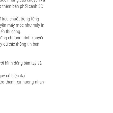
p thêm bản phối cảnh 3D
 trau chuốt trong từng
chuyền máy móc như máy in
đến thi công.
hững chương trình khuyến
y đủ các thông tin bạn
ới hình dáng bàn tay và
uý cô hiện đại
-tro-thanh-xu-huong-nhan-