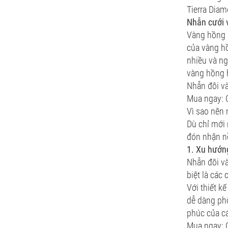
Tierra Dia
Nhẫn cưới 
Vàng hồng 
của vàng h
nhiều và ng
vàng hồng 
Nhẫn đôi v
Mua ngay: 
Vì sao nên
Dù chỉ mới
đón nhận nồ
1. Xu hướng
Nhẫn đôi v
biệt là các
Với thiết k
dễ dàng phố
phúc của cá
Mua ngay: 