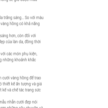
da trắng sáng… So với màu
i vàng hồng có khả năng
sáng hơn, còn đối với
đẹp của làn da, đồng thời
 với các món phụ kiện,
ong những khoảnh khắc
n cưới vàng hồng để trao
thiết kế ấn tượng và giá
t kế và chế tác trang sức
 mẫu nhẫn cưới đẹp nói
i được những câu chuyện và