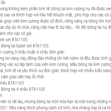
 đá
hưng không kém phần tinh tế, bông tai kim cương nụ đá được xe
ỹ cao và thích hợp với hầu hết khuôn mặt, phù hợp cho các cô g
ấu giúp viên kim cương được cố định, vững vàng và trông lớn hơn
ác dịp dù đi chơi, công việc hay đi dự tiệc,… thì đôi bông tai nụ 
nh cho các cô gái.
azel set BTA1105
Bông tai bazel set BTA1105
im cương 3 chấu hoặc 4 chấu đơn giản
g tai vàng này, đông đảo những chi tiết rườm rà đều được tinh 
ớng vào sự lấp lánh của viên kim cương. Mẫu bông tai kim cương
ại, tinh tế và yêu thích sự đơn giản, thích hợp với nhiều kiểu tr
 cảm giác sến hay lỗi thời.
 chấu BTA1103
Bông tai 4 chấu BTA1103
òn
hiện từ rất lâu, nhưng bông tai tròn hứa hẹn là một trong những
021. Nếu nàng thích phong cách nữ tính, nhẹ nhàng hay là cá tí