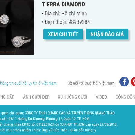
TIERRA DIAMOND
Địa chỉ: Hồ chí minh
Điện thoại: 98989284
XEM CHI TIẾT
NHẬN BÁO GIÁ
hông tin cưới hỏi uy tín ở Việt Nam
Kết nối với Cưới hỏi Việt Nam:
UNG CẤP
ẢNH CƯỚI ĐẸP
XU HƯỚNG CƯỚI
VIDEO
CỘNG ĐỒ
 quan chủ quản: CÔNG TY TNHH QUẢNG CÁO VÀ TRUYỀN THÔNG QUANG THẢO
a chỉ: 49/11 Hoàng Dư Khương, Phường 12, Quận 10, TP. HCM
ấy chứng nhận ĐKKD số: 0312209624 do Sở KHĐT TP.HCM cấp ngày 29/03/2013.
ười chịu trách nhiệm chính: Ông Vũ Đức Thảo - Giám đốc Công ty.