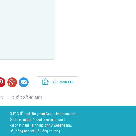
VỀ TRANG CHỦ
NG
CUỘC SỐNG MỚI
QUY CHẾ hoạt động của Cuoihoivietnam.com
® Ghi rõ nguồn "Cuoihoivietnam.com"
khi phát hành lại thông tin từ website này.
Đã thông báo với Bộ Công Thương.