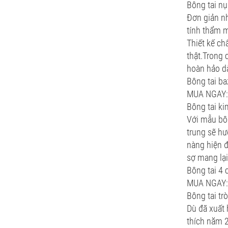
Bông tai nụ
Đơn giản n
tính thẩm m
Thiết kế ch
thật.Trong c
hoàn hảo dà
Bông tai b
MUA NGAY: 
Bông tai k
Với mẫu bôn
trung sẽ hư
nàng hiện đ
sợ mang lại
Bông tai 4
MUA NGAY: 
Bông tai tr
Dù đã xuất 
thích năm 2