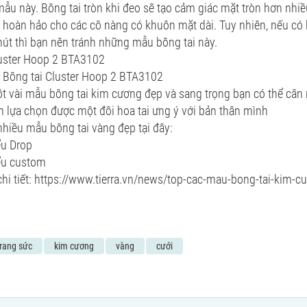
ẫu này. Bông tai tròn khi đeo sẽ tạo cảm giác mặt tròn hơn nhiều
a hoàn hảo cho các cô nàng có khuôn mặt dài. Tuy nhiên, nếu c
út thì bạn nên tránh những mẫu bông tai này.
luster Hoop 2 BTA3102
Bông tai Cluster Hoop 2 BTA3102
ột vài mẫu bông tai kim cương đẹp và sang trọng bạn có thể cân
n lựa chọn được một đôi hoa tai ưng ý với bản thân mình
hiều mẫu bông tai vàng đẹp tại đây:
ểu Drop
iểu custom
i tiết: https://www.tierra.vn/news/top-cac-mau-bong-tai-kim-
trang sức
kim cương
vàng
cưới