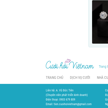
Trang t
TRANG CHỦ
DỊCH VỤ CƯỚI
NHÀ C
Liên hệ: A. Vũ Đức Tiên
Cơ
(Chuyên viên phát triển kinh doanh)
Đị
Điện thoại: 0903 679 809
Gi
Email: tien.cuoihoivietnam@gmail.com
Ng