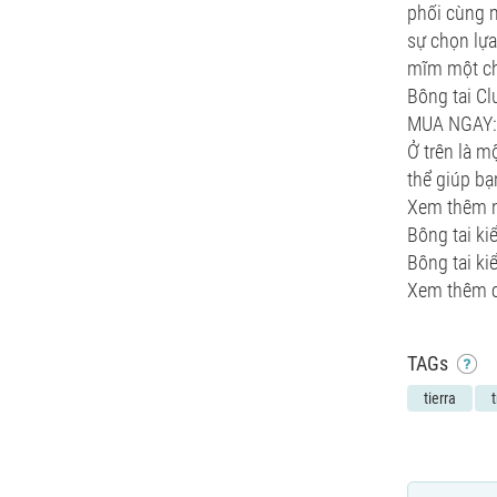
phối cùng m
sự chọn lự
mĩm một ch
Bông tai C
MUA NGAY: 
Ở trên là m
thể giúp bạ
Xem thêm n
Bông tai ki
Bông tai k
Xem thêm ch
TAGs
tierra