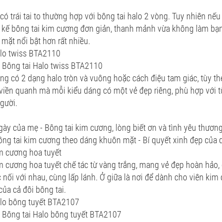
ó trái tai to thường hợp với bông tai halo 2 vòng. Tuy nhiên nếu
t kế bông tai kim cương đơn giản, thanh mảnh vừa không làm bạ
mặt nổi bật hơn rất nhiều.
alo twiss BTA2110
Bông tai Halo twiss BTA2110
g có 2 dạng halo tròn và vuông hoặc cách điệu tam giác, tùy th
iền quanh mà mỗi kiểu dáng có một vẻ đẹp riêng, phù hợp với t
gười.
ày của mẹ - Bông tai kim cương, lòng biết ơn và tình yêu thươ
ng tai kim cương theo dáng khuôn mặt - Bí quyết xinh đẹp của q
m cương hoa tuyết
m cương hoa tuyết chế tác từ vàng trắng, mang vẻ đẹp hoàn hảo,
nối với nhau, cùng lấp lánh. Ở giữa là nơi để dành cho viên kim 
ủa cả đôi bông tai.
alo bông tuyết BTA2107
Bông tai Halo bông tuyết BTA2107