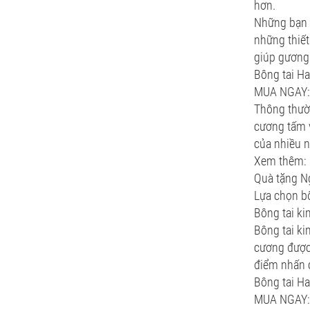
hơn.
Những bạn c
những thiế
giúp gương 
Bông tai H
MUA NGAY: 
Thông thườn
cương tấm v
của nhiều n
Xem thêm:
Quà tặng Ng
Lựa chọn bô
Bông tai ki
Bông tai ki
cương được 
điểm nhấn c
Bông tai H
MUA NGAY: 