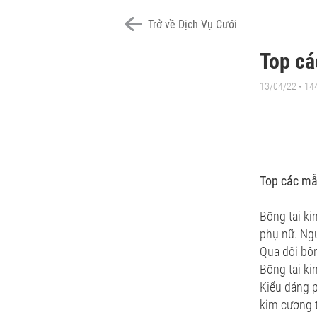
Trở về Dịch Vụ Cưới
Top cá
13/04/22 • 14
Top các mẫ
Bông tai ki
phụ nữ. Ngư
Qua đôi bôn
Bông tai ki
Kiểu dáng p
kim cương t