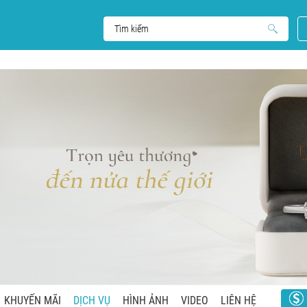
KHUYẾN MÃI
DỊCH VỤ
HÌNH ẢNH
VIDEO
LIÊN HỆ