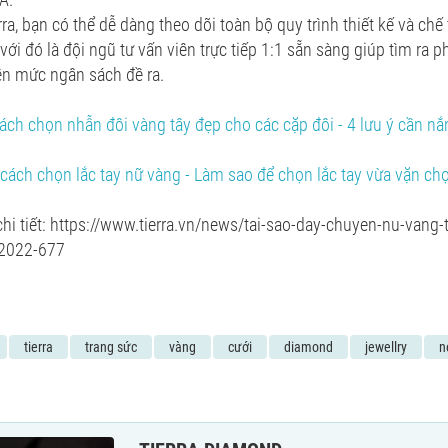
ra, bạn có thể dễ dàng theo dõi toàn bộ quy trình thiết kế và chế 
với đó là đội ngũ tư vấn viên trực tiếp 1:1 sẵn sàng giúp tìm ra p
ên mức ngân sách đề ra.
ch chọn nhẫn đôi vàng tây đẹp cho các cặp đôi - 4 lưu ý cần nắ
ách chọn lắc tay nữ vàng - Làm sao để chọn lắc tay vừa vặn ch
i tiết: https://www.tierra.vn/news/tai-sao-day-chuyen-nu-vang-
-2022-677
tierra
trang sức
vàng
cưới
diamond
jewellry
n