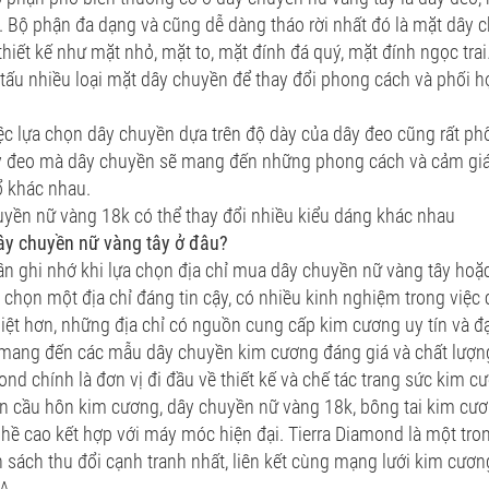
 Bộ phận đa dạng và cũng dễ dàng tháo rời nhất đó là mặt dây 
hiết kế như mặt nhỏ, mặt to, mặt đính đá quý, mặt đính ngọc tra
 tấu nhiều loại mặt dây chuyền để thay đổi phong cách và phối h
iệc lựa chọn dây chuyền dựa trên độ dày của dây đeo cũng rất ph
 đeo mà dây chuyền sẽ mang đến những phong cách và cảm giác 
ổ khác nhau.
yền nữ vàng 18k có thể thay đổi nhiều kiểu dáng khác nhau
y chuyền nữ vàng tây ở đâu?
ần ghi nhớ khi lựa chọn địa chỉ mua dây chuyền nữ vàng tây hoặ
 chọn một địa chỉ đáng tin cậy, có nhiều kinh nghiệm trong việc 
iệt hơn, những địa chỉ có nguồn cung cấp kim cương uy tín và đ
 mang đến các mẫu dây chuyền kim cương đáng giá và chất lượn
ond chính là đơn vị đi đầu về thiết kế và chế tác trang sức kim
n cầu hôn kim cương, dây chuyền nữ vàng 18k, bông tai kim cươn
hề cao kết hợp với máy móc hiện đại. Tierra Diamond là một tr
h sách thu đổi cạnh tranh nhất, liên kết cùng mạng lưới kim cươ
IA.