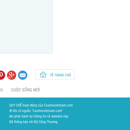
VỀ TRANG CHỦ
NG
CUỘC SỐNG MỚI
QUY CHẾ hoạt động của Cuoihoivietnam.com
® Ghi rõ nguồn "Cuoihoivietnam.com"
khi phát hành lại thông tin từ website này.
Đã thông báo với Bộ Công Thương.