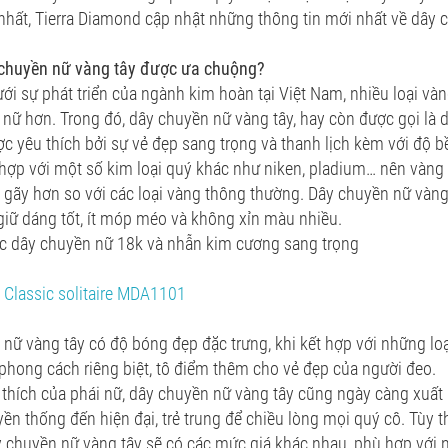
nhất, Tierra Diamond cập nhật những thông tin mới nhất về dây 
 chuyền nữ vàng tây được ưa chuộng?
ưới sự phát triển của ngành kim hoàn tại Việt Nam, nhiều loại v
nữ hơn. Trong đó, dây chuyền nữ vàng tây, hay còn được gọi là 
ợc yêu thích bởi sự vẻ đẹp sang trọng và thanh lịch kèm với độ b
hợp với một số kim loại quý khác như niken, pladium… nên vàng tâ
 gãy hơn so với các loại vàng thông thường. Dây chuyền nữ vàng
giữ dáng tốt, ít móp méo và không xỉn màu nhiều.
ức dây chuyền nữ 18k và nhẫn kim cương sang trọng
 Classic solitaire MDA1101
nữ vàng tây có độ bóng đẹp đặc trưng, khi kết hợp với những lo
hong cách riêng biệt, tô điểm thêm cho vẻ đẹp của người đeo.
thích của phái nữ, dây chuyền nữ vàng tây cũng ngày càng xuất
uyền thống đến hiện đại, trẻ trung để chiều lòng mọi quý cô. Tùy
ây chuyền nữ vàng tây sẽ có các mức giá khác nhau, phù hợp với