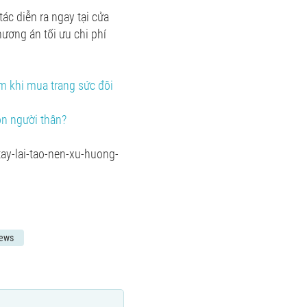
tác diễn ra ngay tại cửa
hương án tối ưu chi phí
m khi mua trang sức đôi
ọn người thân?
tay-lai-tao-nen-xu-huong-
ews