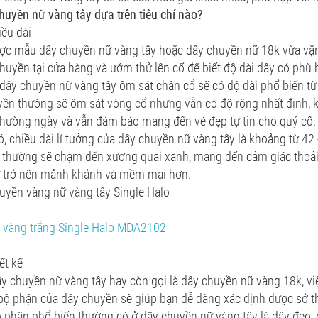
uyền nữ vàng tây dựa trên tiêu chí nào?
iều dài
ợc mẫu dây chuyền nữ vàng tây hoặc dây chuyền nữ 18k vừa vặn
chuyền tại cửa hàng và ướm thử lên cổ để biết độ dài dây có phù
dây chuyền nữ vàng tây ôm sát chân cổ sẽ có độ dài phổ biến từ 
yền thường sẽ ôm sát vòng cổ nhưng vẫn có độ rộng nhất định, 
thường ngày và vẫn đảm bảo mang đến vẻ đẹp tự tin cho quý cô.
, chiều dài lí tưởng của dây chuyền nữ vàng tây là khoảng từ 42 
 thường sẽ chạm đến xương quai xanh, mang đến cảm giác thoải
ữ trở nên mảnh khảnh và mềm mại hơn.
uyền vàng nữ vàng tây Single Halo
 vàng trắng Single Halo MDA2102
ết kế
y chuyền nữ vàng tây hay còn gọi là dây chuyền nữ vàng 18k, việ
bộ phận của dây chuyền sẽ giúp bạn dễ dàng xác định được sở t
 phận phổ biến thường có ở dây chuyền nữ vàng tây là dây đeo,