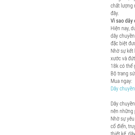
chất lượng 
đây.
Vì sao dây
Hiện nay, d
dây chuyền 
đặc biệt đư
Nhờ sự kết 
xước và đứt
18k có thể 
Bộ trang s
Mua ngay:
Dây chuyền
Dây chuyền 
nên những p
Nhờ sự yêu 
cổ điển, tr
thiết kế, d