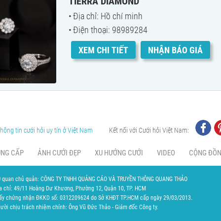
TIERRA DIAMOND
Địa chỉ: Hồ chí minh
Điện thoại: 98989284
XEM CHI TIẾT
NHẬN BÁO GIÁ
hông tin cưới hỏi uy tín ở Việt Nam
Kết nối với Cưới hỏi Việt Nam:
UNG CẤP
ẢNH CƯỚI ĐẸP
XU HƯỚNG CƯỚI
VIDEO
CỘNG ĐỒ
 quan chủ quản: CÔNG TY TNHH QUẢNG CÁO VÀ TRUYỀN THÔNG QUANG THẢO
a chỉ: 49/11 Hoàng Dư Khương, Phường 12, Quận 10, TP. HCM
ấy chứng nhận ĐKKD số: 0312209624 do Sở KHĐT TP.HCM cấp ngày 29/03/2013.
ười chịu trách nhiệm chính: Ông Vũ Đức Thảo - Giám đốc Công ty.