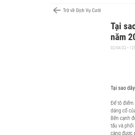
Trở về Dịch Vụ Cưới
Tại sa
năm 2
02/04/22 • 12
Tại sao dâ
Để tô điểm 
dáng cổ củ
Bên cạnh đó
tấu và phối
càng được p