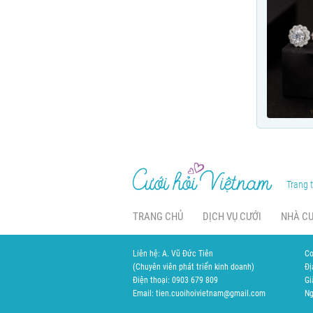
Trang t
TRANG CHỦ
DỊCH VỤ CƯỚI
NHÀ C
Liên hệ: A. Vũ Đức Tiên
Cơ
(Chuyên viên phát triển kinh doanh)
Đị
Điện thoại: 0903 679 809
Gi
Email: tien.cuoihoivietnam@gmail.com
Ng