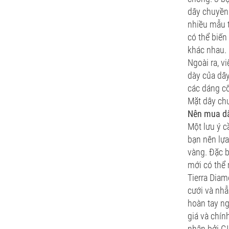
dây chuyền.
nhiều mẫu t
có thể biến
khác nhau.
Ngoài ra, v
dày của dây
các dáng c
Mặt dây chu
Nên mua dâ
Một lưu ý c
bạn nên lựa
vàng. Đặc b
mới có thể
Tierra Diam
cưới và nhẫ
hoàn tay ng
giá và chín
nhận bởi G