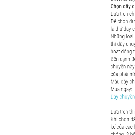
Chọn dây ch
Dựa trên ch
Để chọn đư
là thử dây 
Những loại 
thì dây chu
hoạt động 
Bên cạnh đó
chuyền này
của phái n
Mẫu dây ch
Mua ngay:
Dây chuyền
Dựa trên thi
Khi chọn dâ
kế của các 
chóng. 3 bộ