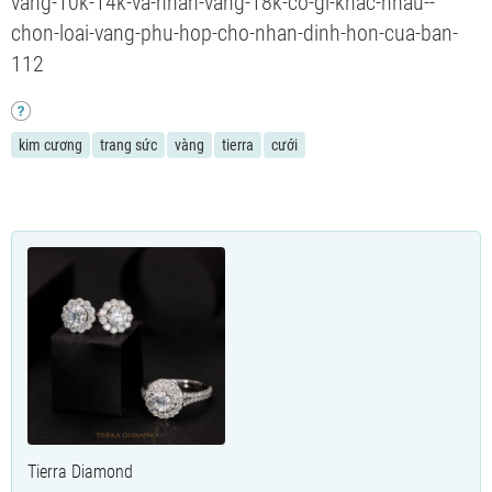
vang-10k-14k-va-nhan-vang-18k-co-gi-khac-nhau--
chon-loai-vang-phu-hop-cho-nhan-dinh-hon-cua-ban-
112
kim cương
trang sức
vàng
tierra
cưới
Tierra Diamond