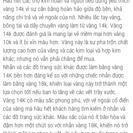
Hầu hết các thợ kim hoàn và người tiêu dùng yêu thích
vàng 14k vì sự cân bằng hoàn hảo giữa độ bền, khả
năng chi trả và vẻ ngoài của nó. Nhiều lắc tay vàng,
bông tai và dây chuyền vàng làm từ vàng 14k. Vàng
14k được đánh giá là mang lại vẻ mềm mại hơn vàng
10k và ít bị xỉn màu hơn. Vàng này là sự pha trộn chất
lượng cao hơn của vàng và các kim loại và hợp kim
khác; nhưng nó vẫn phải chăng để mua.
Nhẫn và các đồ trang sức khác được làm bằng vàng
14K bền hơn đáng kể so với những chiếc nhẫn được
làm bằng vàng 18k, khiến loại vàng này trở thành một
lựa chọn tốt nếu bạn lo lắng về các vết trầy xước.
Vàng 14K có màu sắc phong phú, với vẻ ngoài cổ điển
của vàng mà hầu hết khách hàng tìm kiếm ở nhẫn và
các đồ trang sức khác. Màu sắc của nó ít bão hòa và
đậm hơn một chút so với nhẫn vàng 18K, khiến nó trở