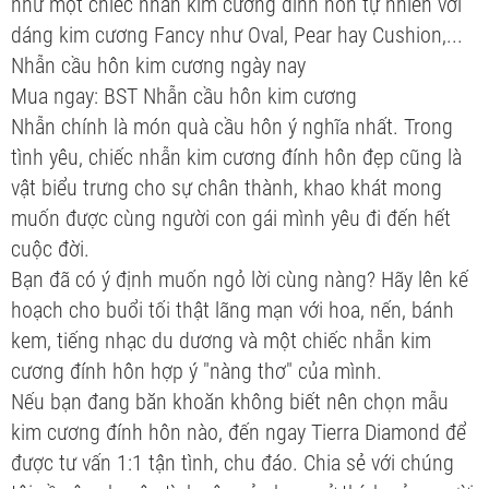
như một chiếc nhẫn kim cương đính hôn tự nhiên với
dáng kim cương Fancy như Oval, Pear hay Cushion,...
Nhẫn cầu hôn kim cương ngày nay
Mua ngay: BST Nhẫn cầu hôn kim cương
Nhẫn chính là món quà cầu hôn ý nghĩa nhất. Trong
tình yêu, chiếc nhẫn kim cương đính hôn đẹp cũng là
vật biểu trưng cho sự chân thành, khao khát mong
muốn được cùng người con gái mình yêu đi đến hết
cuộc đời.
Bạn đã có ý định muốn ngỏ lời cùng nàng? Hãy lên kế
hoạch cho buổi tối thật lãng mạn với hoa, nến, bánh
kem, tiếng nhạc du dương và một chiếc nhẫn kim
cương đính hôn hợp ý "nàng thơ" của mình.
Nếu bạn đang băn khoăn không biết nên chọn mẫu
kim cương đính hôn nào, đến ngay Tierra Diamond để
được tư vấn 1:1 tận tình, chu đáo. Chia sẻ với chúng