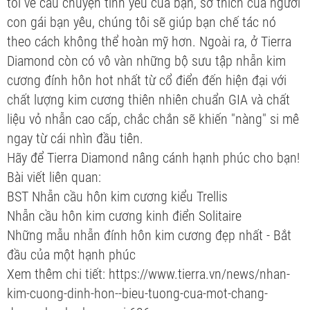
tôi về câu chuyện tình yêu của bạn, sở thích của người
con gái bạn yêu, chúng tôi sẽ giúp bạn chế tác nó
theo cách không thể hoàn mỹ hơn. Ngoài ra, ở Tierra
Diamond còn có vô vàn những bộ sưu tập nhẫn kim
cương đính hôn hot nhất từ cổ điển đến hiện đại với
chất lượng kim cương thiên nhiên chuẩn GIA và chất
liệu vỏ nhẫn cao cấp, chắc chắn sẽ khiến "nàng" si mê
ngay từ cái nhìn đầu tiên.
Hãy để Tierra Diamond nâng cánh hạnh phúc cho bạn!
Bài viết liên quan:
BST Nhẫn cầu hôn kim cương kiểu Trellis
Nhẫn cầu hôn kim cương kinh điển Solitaire
Những mẫu nhẫn đính hôn kim cương đẹp nhất - Bắt
đầu của một hạnh phúc
Xem thêm chi tiết: https://www.tierra.vn/news/nhan-
kim-cuong-dinh-hon--bieu-tuong-cua-mot-chang-