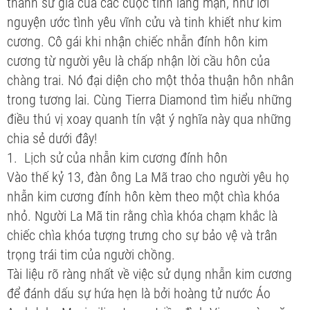
thành sứ giả của các cuộc tình lãng mạn, như lời
nguyện ước tình yêu vĩnh cửu và tinh khiết như kim
cương. Cô gái khi nhận chiếc nhẫn đính hôn kim
cương từ người yêu là chấp nhận lời cầu hôn của
chàng trai. Nó đại diện cho một thỏa thuận hôn nhân
trong tương lai. Cùng Tierra Diamond tìm hiểu những
điều thú vị xoay quanh tín vật ý nghĩa này qua những
chia sẻ dưới đây!
1. Lịch sử của nhẫn kim cương đính hôn
Vào thế kỷ 13, đàn ông La Mã trao cho người yêu họ
nhẫn kim cương đính hôn kèm theo một chìa khóa
nhỏ. Người La Mã tin rằng chìa khóa chạm khắc là
chiếc chìa khóa tượng trưng cho sự bảo vệ và trân
trọng trái tim của người chồng.
Tài liệu rõ ràng nhất về việc sử dụng nhẫn kim cương
để đánh dấu sự hứa hẹn là bởi hoàng tử nước Áo