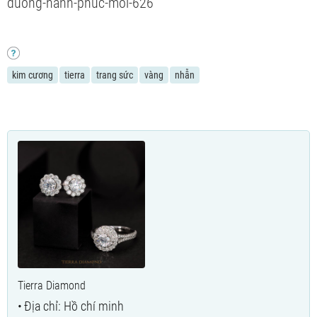
duong-hanh-phuc-moi-626
kim cương
tierra
trang sức
vàng
nhẫn
Tierra Diamond
Địa chỉ: Hồ chí minh