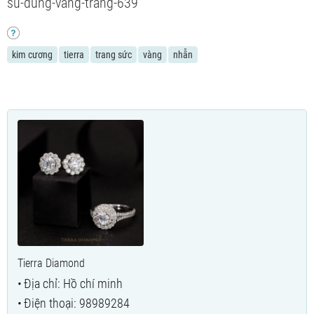
su-dung-vang-trang-639
kim cương
tierra
trang sức
vàng
nhẫn
Tierra Diamond
Địa chỉ: Hồ chí minh
Điện thoại: 98989284