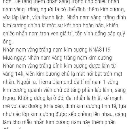
hơn. Để tăng thêm phần sang trọng cho chiếc nhẫn
nam vàng trắng, người ta có thể đính thêm kim cương,
vừa lấp lánh, vừa thanh lịch. Nhẫn nam vàng trắng đính
kim cương chính là một sự kết hợp hoàn hảo, khiến
chiếc nhẫn nam trọn vẹn giá trị, tôn vinh đẳng cấp quý
ông.
Nhẫn nam vàng trắng nạm kim cương NNA3119
Mua ngay: Nhẫn nam vàng trắng nạm kim cương
Nhẫn nam vàng trắng đính kim cương được làm từ
vàng 14k, viên kim cương chủ lạ mắt nổi bật trên mặt
nhẫn. Ngoài ra, Tierra Diamond đã tỉ mỉ nạm 1 vòng
kim cương quanh viên chủ để tăng phần lấp lánh, sang
trọng. Không dừng lại ở đó, đai nhẫn là thiết kế mạnh
mẽ với các đường khía xéo, đính kim cương tinh tế, tựa
như các lớp kim cương được xếp chồng lên nhau, càng
làm cho mẫu nhẫn kim cương nam này thêm phần