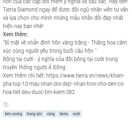
hôn của các cặp đôi thêm ý nghĩa và sâu sắc. Hãy đến
Tierra Diamond ngay để được đội ngũ nhân viên tư vấn
và lựa chọn cho mình những mẫu nhẫn đôi đẹp nhất
hiện nay bạn nhé!
Xem thêm:
"Bí mật về nhẫn đính hôn vàng trắng - Thăng hoa cảm
xúc cùng người yêu trong buổi cầu hôn "
Bông tai cưới - ý nghĩa của đôi bông tai cưới trong
truyền thống người Á Đông
Xem thêm chi tiết: https://www.tierra.vn/news/kham-
pha-top-10-mau-nhan-doi-dep--nhan-tron-cho-den-co-
hoa-tiet-deu-duoc-tim-kiem-382
kim cương
trang sức
vàng
tierra
cưới