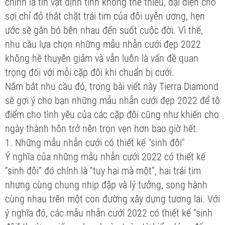
chính là tín vật định tình không thể thiếu, đại diện cho
sợi chỉ đỏ thắt chặt trái tim của đôi uyên ương, hẹn
ước sẽ gắn bó bên nhau đến suốt cuộc đời. Vì thế,
nhu cầu lựa chọn những mẫu nhẫn cưới đẹp 2022
không hề thuyên giảm và vẫn luôn là vấn đề quan
trọng đối với mỗi cặp đôi khi chuẩn bị cưới.
Nắm bắt nhu cầu đó, trong bài viết này Tierra Diamond
sẽ gợi ý cho bạn những mẫu nhẫn cưới đẹp 2022 để tô
điểm cho tình yêu của các cặp đôi cũng như khiến cho
ngày thành hôn trở nên trọn vẹn hơn bao giờ hết.
1. Những mẫu nhẫn cưới có thiết kế "sinh đôi"
Ý nghĩa của những mẫu nhẫn cưới 2022 có thiết kế
“sinh đôi” đó chính là “tuy hai mà một”, hai trái tim
nhưng cùng chung nhịp đập và lý tưởng, song hành
cùng nhau trên một con đường xây dựng tương lai. Với
ý nghĩa đó, các mẫu nhẫn cưới 2022 có thiết kế “sinh