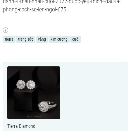
danh-4-mau-nhan-cuoi-2022-duoc-yeu-thich--dau-la-
phong-cach-se-len-ngoi-675
tierra
trang sức
vàng
kim cương
cưới
Tierra Diamond