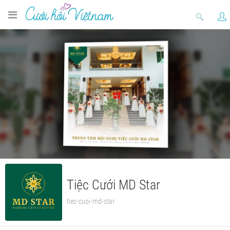
Tiệc Cưới MD Star
tiec-cuoi-md-star