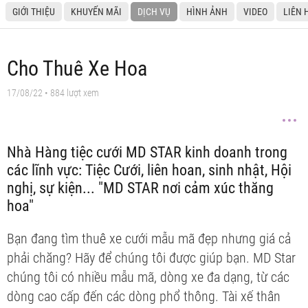
GIỚI THIỆU
KHUYẾN MÃI
DỊCH VỤ
HÌNH ẢNH
VIDEO
LIÊN 
Cho Thuê Xe Hoa
17/08/22
• 884 lượt xem
Nhà Hàng tiệc cưới MD STAR kinh doanh trong
các lĩnh vực: Tiệc Cưới, liên hoan, sinh nhật, Hội
nghị, sự kiện... "MD STAR nơi cảm xúc thăng
hoa"
Bạn đang tìm thuê xe cưới mẫu mã đẹp nhưng giá cả
phải chăng? Hãy để chúng tôi được giúp bạn. MD Star
chúng tôi có nhiều mẫu mã, dòng xe đa dạng, từ các
dòng cao cấp đến các dòng phổ thông. Tài xế thân