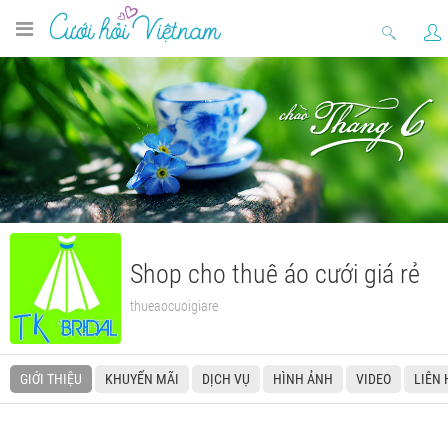
Shop cho thuê áo cưới giá rẻ
thueaocuoigiare
GIỚI THIỆU
KHUYẾN MÃI
DỊCH VỤ
HÌNH ẢNH
VIDEO
LIÊN 