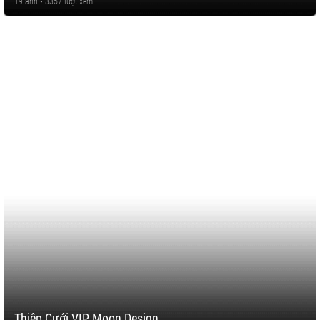
19 ảnh • 3357 lượt xem
Thiệp Cưới VIP Moon Design