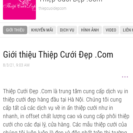
thiepcuoidepcom
GIỚI THIỆU
KHUYẾN MÃI
DỊCH VỤ
HÌNH ẢNH
VIDEO
LIÊN 
Giới thiệu Thiệp Cưới Đẹp .Com
8/3/21, 9:03 AM
Thiệp Cưới Đẹp .Com là trung tâm cung cấp dịch vụ in
thiệp cưới đẹp hàng đầu tại Hà Nội. Chúng tôi cung
cấp tất cả các dịch vụ về in ấn thiệp cưới như in
nhanh, in offset chất lượng cao và cung cấp phôi thiệp
cưới cho các đại lý, cửa hàng. Các mẫu thiệp cưới của
chúng tôi luôn luôn là đẹp và độc nhất trên thị trường