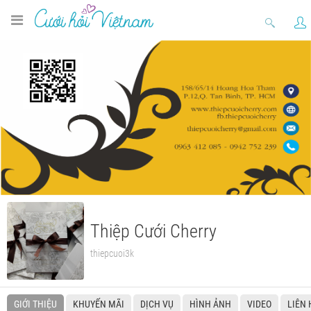
Thiệp Cưới Cherry
thiepcuoi3k
GIỚI THIỆU
KHUYẾN MÃI
DỊCH VỤ
HÌNH ẢNH
VIDEO
LIÊN 