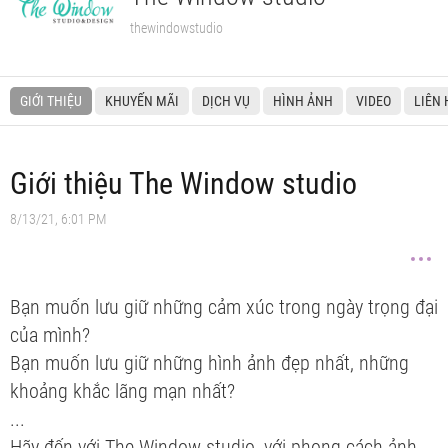
thewindowstudio
GIỚI THIỆU
KHUYẾN MÃI
DỊCH VỤ
HÌNH ẢNH
VIDEO
LIÊN 
Giới thiệu The Window studio
8/13/21, 6:01 PM
Bạn muốn lưu giữ những cảm xúc trong ngày trọng đại
của mình?
Bạn muốn lưu giữ những hình ảnh đẹp nhất, những
khoảng khắc lãng mạn nhất?
...
Hãy đến với The Window studio, với phong cách ảnh