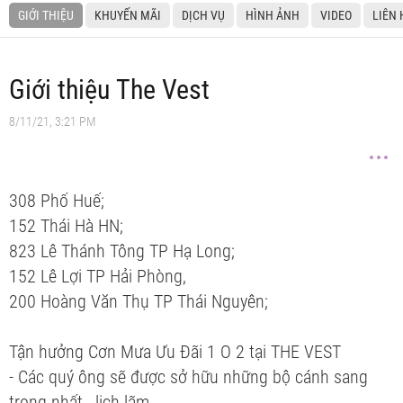
GIỚI THIỆU
KHUYẾN MÃI
DỊCH VỤ
HÌNH ẢNH
VIDEO
LIÊN 
Giới thiệu The Vest
8/11/21, 3:21 PM
308 Phố Huế;
152 Thái Hà HN;
823 Lê Thánh Tông TP Hạ Long;
152 Lê Lợi TP Hải Phòng,
200 Hoàng Văn Thụ TP Thái Nguyên;
Tận hưởng Cơn Mưa Ưu Đãi 1 O 2 tại THE VEST
- Các quý ông sẽ được sở hữu những bộ cánh sang
trọng nhất , lịch lãm