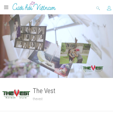
The Vest
thevest