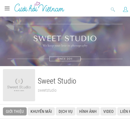
Sweet Studio
sweetstudio
GIỚI THIỆU
KHUYẾN MÃI
DỊCH VỤ
HÌNH ẢNH
VIDEO
LIÊN 