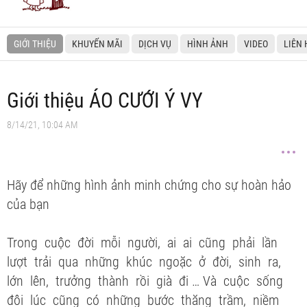
GIỚI THIỆU
KHUYẾN MÃI
DỊCH VỤ
HÌNH ẢNH
VIDEO
LIÊN 
Giới thiệu ÁO CƯỚI Ý VY
8/14/21, 10:04 AM
Hãy để những hình ảnh minh chứng cho sự hoàn hảo
của bạn
Trong cuộc đời mỗi người, ai ai cũng phải lần
lượt trải qua những khúc ngoặc ở đời, sinh ra,
lớn lên, trưởng thành rồi già đi … Và cuộc sống
đôi lúc cũng có những bước thăng trầm, niềm