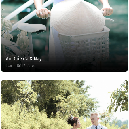
Áo Dài Xưa & Nay
9 ảnh • 15162 lượt xem