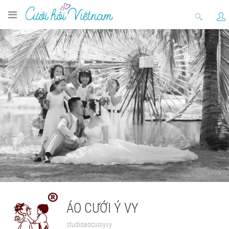
ÁO CƯỚI Ý VY
studioaocuoiyvy