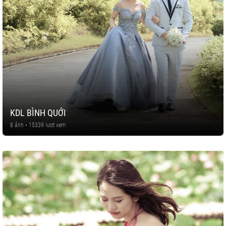
KDL BÌNH QUỚI
8 ảnh • 15339 lượt xem