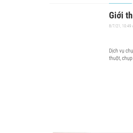
Giới t
8/7/21, 10:49
Dịch vụ ch
thuột, chụp