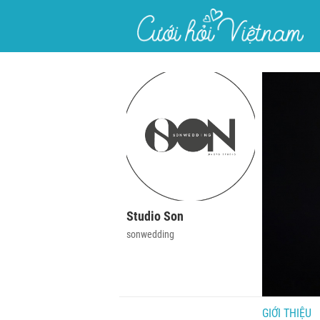
}
Studio Son
sonwedding
GIỚI THIỆU