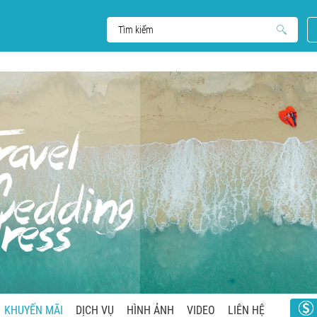
KHUYẾN MÃI
DỊCH VỤ
HÌNH ẢNH
VIDEO
LIÊN HỆ