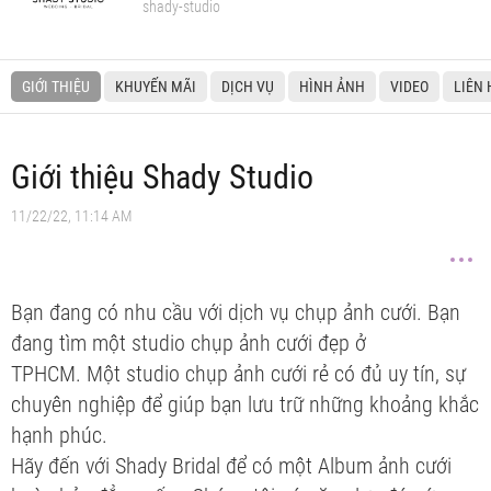
shady-studio
GIỚI THIỆU
KHUYẾN MÃI
DỊCH VỤ
HÌNH ẢNH
VIDEO
LIÊN 
Giới thiệu Shady Studio
11/22/22, 11:14 AM
Bạn đang có nhu cầu với dịch vụ chụp ảnh cưới. Bạn
đang tìm một studio chụp ảnh cưới đẹp ở
TPHCM. Một studio chụp ảnh cưới rẻ có đủ uy tín, sự
chuyên nghiệp để giúp bạn lưu trữ những khoảng khắc
hạnh phúc.
Hãy đến với Shady Bridal để có một Album ảnh cưới