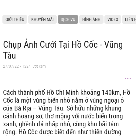
GIỚI THIỆU
KHUYẾN MÃI
DỊCH VỤ
HÌNH ẢNH
VIDEO
LIÊN 
Chụp Ảnh Cưới Tại Hồ Cốc - Vũng
Tàu
27/07/22
• 1224 lượt xem
Cách thành phố Hồ Chí Minh khoảng 140km, Hồ
Cốc là một vùng biển nhỏ nằm ở vùng ngoại ô
của Bà Rịa – Vũng Tàu. Sở hữu những khung
cảnh hoang sơ, thơ mộng với nước biển trong
xanh, ghềnh đá nhấp nhô, cùng khu bãi tắm
rộng. Hồ Cốc được biết đến như thiên đường