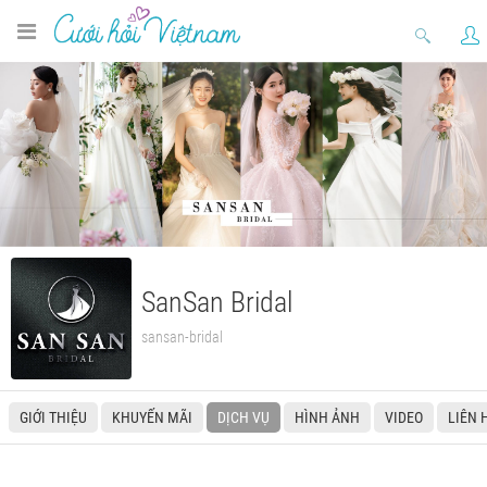
SanSan Bridal
sansan-bridal
GIỚI THIỆU
KHUYẾN MÃI
DỊCH VỤ
HÌNH ẢNH
VIDEO
LIÊN 