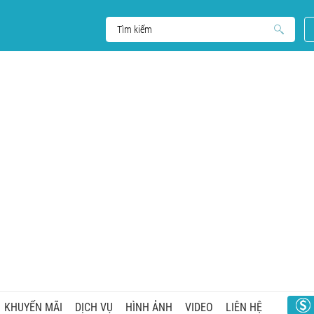
KHUYẾN MÃI
DỊCH VỤ
HÌNH ẢNH
VIDEO
LIÊN HỆ