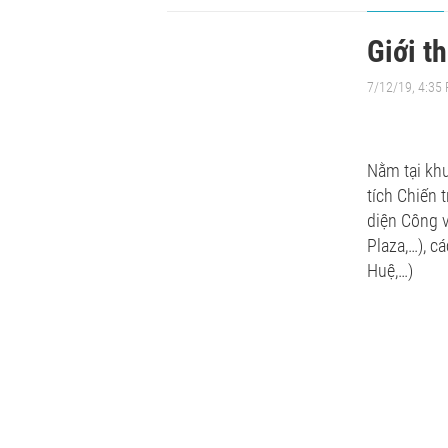
Giới 
7/12/19, 4:35
Nằm tại khu
tích Chiến 
diện Công 
Plaza,…), 
Huệ,…)