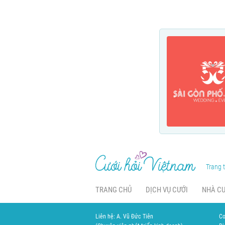
Trang t
TRANG CHỦ
DỊCH VỤ CƯỚI
NHÀ C
Liên hệ: A. Vũ Đức Tiên
Cơ