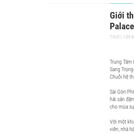
Giới t
Palace
7/3/21, 1:23 
Trung Tâm H
Sang Trọng
Chuỗi hệ t
Sài Gòn Phố
hải sản đậm
cho mùa sự
Với một khu
viên, nhà h