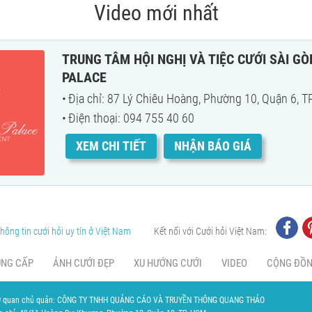
Video mới nhất
TRUNG TÂM HỘI NGHỊ VÀ TIỆC CƯỚI SÀI G
PALACE
Địa chỉ: 87 Lý Chiêu Hoàng, Phường 10, Quận 6, 
Điện thoại: 094 755 40 60
XEM CHI TIẾT
NHẬN BÁO GIÁ
hông tin cưới hỏi uy tín ở Việt Nam
Kết nối với Cưới hỏi Việt Nam:
UNG CẤP
ẢNH CƯỚI ĐẸP
XU HƯỚNG CƯỚI
VIDEO
CỘNG ĐỒ
 quan chủ quản: CÔNG TY TNHH QUẢNG CÁO VÀ TRUYỀN THÔNG QUANG THẢO