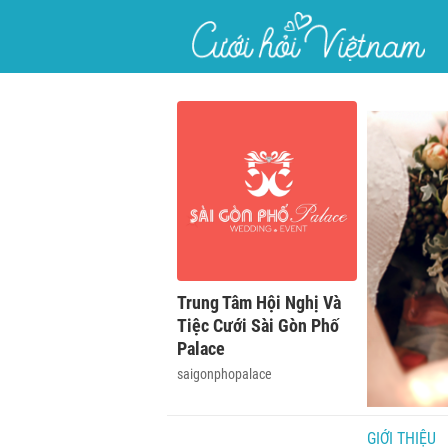
}
Trung Tâm Hội Nghị Và
Tiệc Cưới Sài Gòn Phố
Palace
saigonphopalace
GIỚI THIỆU