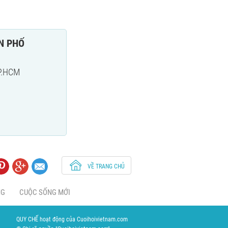
ÒN PHỐ
TP.HCM
VỀ TRANG CHỦ
NG
CUỘC SỐNG MỚI
QUY CHẾ hoạt động của Cuoihoivietnam.com