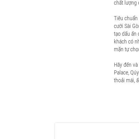
chất lượng 
Tiêu chuẩn 
cưới Sài Gò
tạo dấu ấn 
khách có nh
mặn tự chọn
Hãy đến và 
Palace, Qúy
thoải mái, 