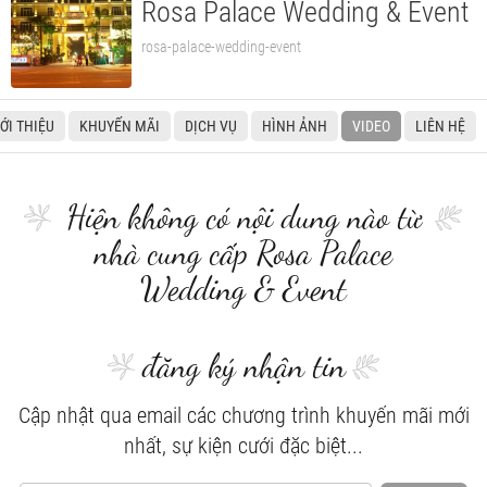
Rosa Palace Wedding & Event
rosa-palace-wedding-event
IỚI THIỆU
KHUYẾN MÃI
DỊCH VỤ
HÌNH ẢNH
VIDEO
LIÊN HỆ
Hiện không có nội dung nào từ
nhà cung cấp Rosa Palace
Wedding & Event
đăng ký nhận tin
Cập nhật qua email các chương trình khuyến mãi mới
nhất, sự kiện cưới đặc biệt...