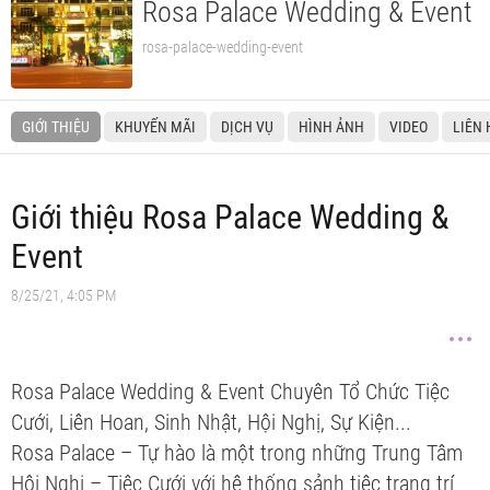
Rosa Palace Wedding & Event
rosa-palace-wedding-event
GIỚI THIỆU
KHUYẾN MÃI
DỊCH VỤ
HÌNH ẢNH
VIDEO
LIÊN 
Giới thiệu Rosa Palace Wedding &
Event
8/25/21, 4:05 PM
Rosa Palace Wedding & Event Chuyên Tổ Chức Tiệc
Cưới, Liên Hoan, Sinh Nhật, Hội Nghị, Sự Kiện...
Rosa Palace – Tự hào là một trong những Trung Tâm
Hội Nghị – Tiệc Cưới với hệ thống sảnh tiệc trang trí