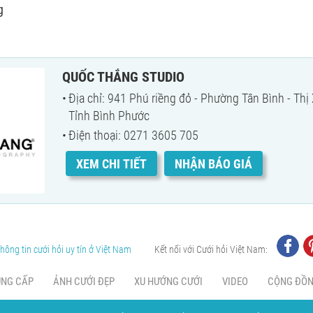
g
QUỐC THẮNG STUDIO
Địa chỉ: 941 Phú riềng đỏ - Phường Tân Bình - Thị
Tỉnh Bình Phước
Điện thoại: 0271 3605 705
XEM CHI TIẾT
NHẬN BÁO GIÁ
hông tin cưới hỏi uy tín ở Việt Nam
Kết nối với Cưới hỏi Việt Nam:
UNG CẤP
ẢNH CƯỚI ĐẸP
XU HƯỚNG CƯỚI
VIDEO
CỘNG ĐỒ