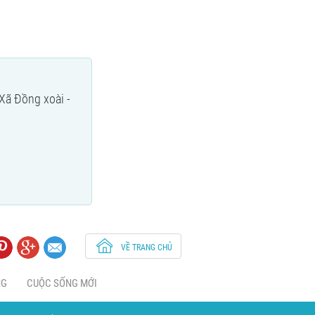
 Xã Đồng xoài -
VỀ TRANG CHỦ
NG
CUỘC SỐNG MỚI