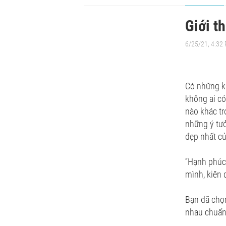
Giới t
6/25/21, 4:32
Có những k
không ai có
nào khác tr
những ý tư
đẹp nhất củ
“Hạnh phúc 
mình, kiên 
Bạn đã chọn
nhau chuẩn 